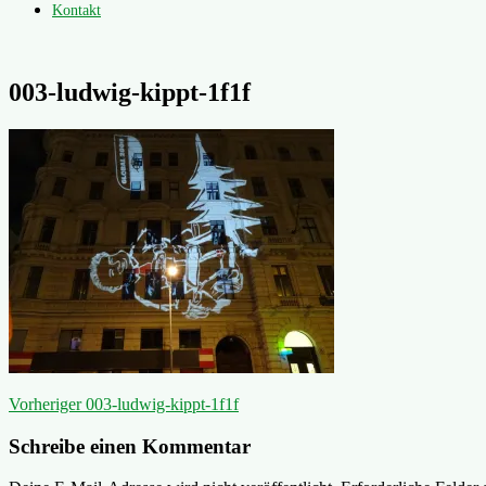
Kontakt
003-ludwig-kippt-1f1f
Beitragsnavigation
Vorheriger
Vorheriger
003-ludwig-kippt-1f1f
Beitrag:
Schreibe einen Kommentar