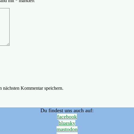
sind mit
*
markiert
n nächsten Kommentar speichern.
Du findest uns auch auf:
facebook
bluesky
mastodon