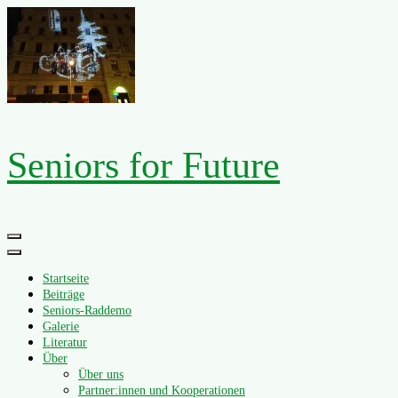
Zum
Inhalt
springen
Seniors for Future
Primäres
Menü
Startseite
Beiträge
Seniors-Raddemo
Galerie
Literatur
Über
Über uns
Partner:innen und Kooperationen