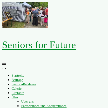
Zum
Inhalt
springen
Seniors for Future
Primäres
Menü
Startseite
Beiträge
Seniors-Raddemo
Galerie
Literatur
Über
Über uns
Partner:innen und Kooperationen