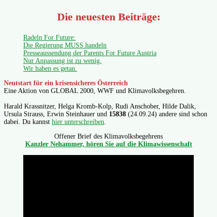
Die neuesten Beiträge:
Radeln For Future:
Die Regierung MUSS handeln
Presseaussendung der Parents For Future Austria
Nur Anpassung ist zu wenig.
Wir haben es getan.
Neutstart für ein krisensicheres Österreich
Eine Aktion von GLOBAL 2000, WWF und Klimavolksbegehren.
Harald Krassnitzer, Helga Kromb-Kolp, Rudi Anschober, Hilde Dalik,
Ursula Strauss, Erwin Steinhauer und
15838
(24.09.24) andere sind schon
dabei. Du kannst
hier unterschreiben
.
Offener Brief des Klimavolksbegehrens
Kanzler Nehammer, hören Sie auf die Klimawissenschaft