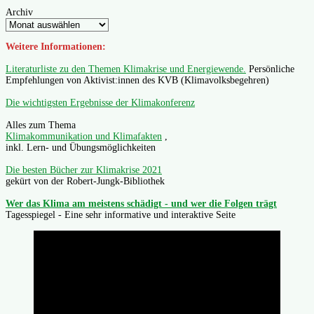
Archiv
Weitere Informationen:
Literaturliste zu den Themen Klimakrise und Energiewende.
Persönliche
Empfehlungen von Aktivist:innen des KVB (Klimavolksbegehren)
Die wichtigsten Ergebnisse der Klimakonferenz
Alles zum Thema
Klimakommunikation und Klimafakten
,
inkl. Lern- und Übungsmöglichkeiten
Die besten Bücher zur Klimakrise 2021
gekürt von der Robert-Jungk-Bibliothek
Wer das Klima am meistens schädigt - und wer die Folgen trägt
Tagesspiegel - Eine sehr informative und interaktive Seite