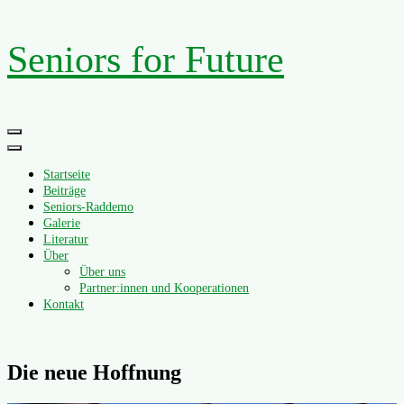
Zum
Seniors for Future
Inhalt
springen
Primäres
Menü
Startseite
Beiträge
Seniors-Raddemo
Galerie
Literatur
Über
Über uns
Partner:innen und Kooperationen
Kontakt
Die neue Hoffnung