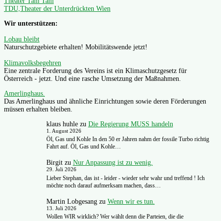
Theater Tam Tam
TDU,Theater der Unterdrückten Wien
Wir unterstützen:
Lobau bleibt
Naturschutzgebiete erhalten! Mobilitätswende jetzt!
Klimavolksbegehren
Eine zentrale Forderung des Vereins ist ein Klimaschutzgesetz für
Österreich - jetzt. Und eine rasche Umsetzung der Maßnahmen.
Amerlinghaus.
Das Amerlinghaus und ähnliche Einrichtungen sowie deren Förderungen
müssen erhalten bleiben.
klaus huhle
zu
Die Regierung MUSS handeln
1. August 2026
Öl, Gas und Kohle In den 50 er Jahren nahm der fossile Turbo richtig
Fahrt auf. Öl, Gas und Kohle…
Birgit
zu
Nur Anpassung ist zu wenig.
29. Juli 2026
Lieber Stephan, das ist - leider - wieder sehr wahr und treffend ! Ich
möchte noch darauf aufmerksam machen, dass…
Martin Lobgesang
zu
Wenn wir es tun.
13. Juli 2026
Wollen WIR wirklich? Wer wählt denn die Parteien, die die