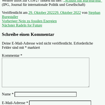
Weitere Infos zur COP27 findest du hier:
„Schluss mit Bla-Bla-Bla“
(IPG, Journal für internationale Politik und Gesellschaft)
Veröffentlicht am
29. Oktober 2022
29. Oktober 2022
von
Stephan
Burgstaller
Beitragsnavigation
Vorheriger
Vorheriger
Nein zu fossilen Energien
Nächster
Beitrag:
Nächster
Radeln for Future
Beitrag:
Schreibe einen Kommentar
Deine E-Mail-Adresse wird nicht veröffentlicht.
Erforderliche
Felder sind mit
*
markiert
Kommentar
*
Name
*
E-Mail-Adresse
*