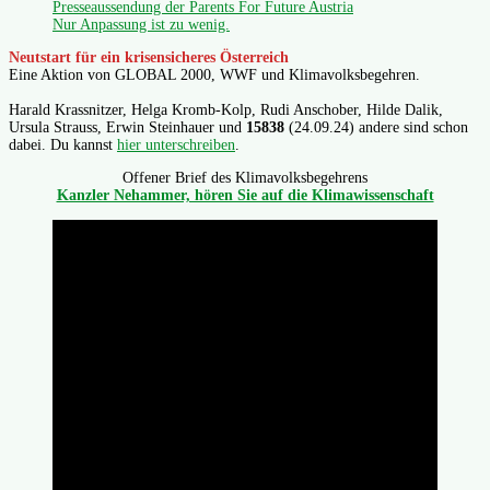
Presseaussendung der Parents For Future Austria
Nur Anpassung ist zu wenig.
Neutstart für ein krisensicheres Österreich
Eine Aktion von GLOBAL 2000, WWF und Klimavolksbegehren.
Harald Krassnitzer, Helga Kromb-Kolp, Rudi Anschober, Hilde Dalik,
Ursula Strauss, Erwin Steinhauer und
15838
(24.09.24) andere sind schon
dabei. Du kannst
hier unterschreiben
.
Offener Brief des Klimavolksbegehrens
Kanzler Nehammer, hören Sie auf die Klimawissenschaft