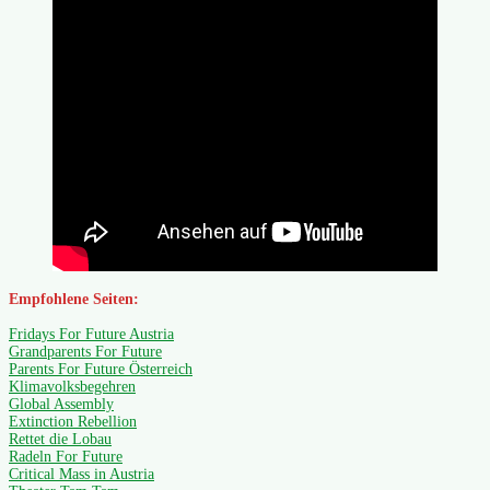
Empfohlene Seiten:
Fridays For Future Austria
Grandparents For Future
Parents For Future Österreich
Klimavolksbegehren
Global Assembly
Extinction Rebellion
Rettet die Lobau
Radeln For Future
Critical Mass in Austria