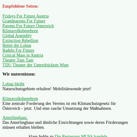
Empfohlene Seiten:
Fridays For Future Austria
Grandparents For Future
Parents For Future Österreich
Klimavolksbegehren
Global Assembly
Extinction Rebellion
Rettet die Lobau
Radeln For Future
Critical Mass in Austria
Theater Tam Tam
TDU,Theater der Unterdrückten Wien
Wir unterstützen:
Lobau bleibt
Naturschutzgebiete erhalten! Mobilitätswende jetzt!
Klimavolksbegehren
Eine zentrale Forderung des Vereins ist ein Klimaschutzgesetz für
Österreich - jetzt. Und eine rasche Umsetzung der Maßnahmen.
Amerlinghaus.
Das Amerlinghaus und ähnliche Einrichtungen sowie deren Förderungen
müssen erhalten bleiben.
klaus huhle
zu
Die Regierung MUSS handeln