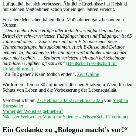
Luftqualität hat sich verbessert. Ähnliche Ergebnisse hat Helsinki
mit solchen Maßnahmen schon vor einigen Jahren erreicht.
Für ältere Menschen hätten diese Maßnahmen ganz besonderen
Nutzen:
„Denn mehr als die Hälfte aller tödlich verunglückten und ein
Drittel der schwerverletzten Fußgängerinnen und Fußgänger ist 65
Jahre und älter. … Zuletzt war mit dem E-Scooter eine neue
Teilnehmergruppe hinzugekommen. Auch E-Busse und E-Autos
nehmen zu, ihr schnelles Herannahen wird mitunter unterschätzt
oder nicht gehört. … Senioren verletzen sich auch bei scheinbar
harmlosen Unfällen oft schwer.“
(Deutsche Gesellschaft für
Unfallchirurgie)
„Zu Fuß gehen? Kann tödlich enden“.
Zeit Online
Wir fordern Tempo 30 auf innerstädtischen Straßen in Wien, für den
Schutz von Leben und die Verbesserung der Lebensqualität.
Veröffentlicht am
27. Februar 2025
27. Februar 2025
von
Stephan
Burgstaller
Beitragsnavigation
Vorheriger
Vorheriger
Wo ist es geblieben?
Nächster
Beitrag:
Nächster
Weltweiter March for Science – WissenSchafft Vertrauen
Beitrag:
Ein Gedanke zu „
Bologna macht’s vor!
“