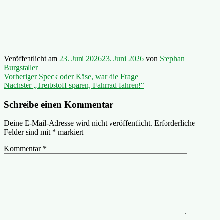
Veröffentlicht am
23. Juni 2026
23. Juni 2026
von
Stephan
Burgstaller
Beitragsnavigation
Vorheriger
Vorheriger
Speck oder Käse, war die Frage
Nächster
Beitrag:
Nächster
„Treibstoff sparen, Fahrrad fahren!“
Beitrag:
Schreibe einen Kommentar
Deine E-Mail-Adresse wird nicht veröffentlicht.
Erforderliche
Felder sind mit
*
markiert
Kommentar
*