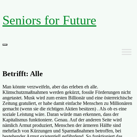
Zum
Seniors for Future
Inhalt
springen
Primäres
Menü
Betrifft: Alle
Man könnte verzweifeln, aber das erleben eh alle.
Klimschutzmaßnahmen werden gekürzt, fossile Förderungen nicht
angetastet. Musk wird zum ersten Billionär und eine österreichische
Zeitung gratuliert, er habe damit einfache Menschen zu Millionären
gemacht (wenn sie die richtigen Aktien besitzen) . Als ob es eine
soziale Leistung wäre. Daran würde man erkennen, dass der
Kapitalismus funktioniere. Genau. Auf der anderen Seite wird
nämlich Armut produziert, Menschen der ärmeren Hälfte sind
mehrfach von Kürzungen und Sparmaßnahmen betroffen, bei
bestehender Armut existentiell gefährdend. So funktioniert das