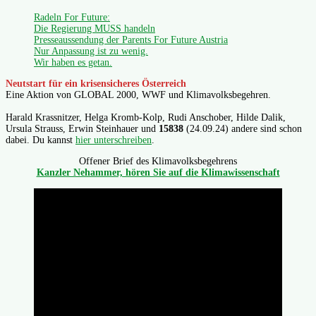
Radeln For Future:
Die Regierung MUSS handeln
Presseaussendung der Parents For Future Austria
Nur Anpassung ist zu wenig.
Wir haben es getan.
Neutstart für ein krisensicheres Österreich
Eine Aktion von GLOBAL 2000, WWF und Klimavolksbegehren.
Harald Krassnitzer, Helga Kromb-Kolp, Rudi Anschober, Hilde Dalik,
Ursula Strauss, Erwin Steinhauer und
15838
(24.09.24) andere sind schon
dabei. Du kannst
hier unterschreiben
.
Offener Brief des Klimavolksbegehrens
Kanzler Nehammer, hören Sie auf die Klimawissenschaft