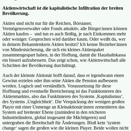
Aktienwirtschaft ist die kapitalistische Infiltration der breiten
Bevölkerung.
Aktien sind nicht nur für die Reichen, Börsianer,
Vermögensverwalter oder Fonds attraktiv, alle Bürger:innen können
Aktien kaufen – und tun es auch fleißig, je nach Einkommen mehr
oder weniger. Gesprochen wird darüber kaum. Oder weißt du, wer
in deinem Bekanntenkreis Aktien besitzt? Ich kenne Bezieher:innen
von Mindestsicherung, die sich ein kleines Aktienpaket
zusammengespart haben, in der Hoffung, damit die Haushaltskassa
ein bisserl aufzubessern. Das zeigt schon, wie Aktienwirtschaft alle
Schichten der Bevölkerung durchdringt.
Auch der kleinste Aktionär hofft darauf, dass er irgendwann einen
Gewinn erzielen oder ihm seine Aktien die Pension aufbessern
werden. Logisch und verständlich. Voraussetzung für diese
Hoffnung und eventuelle Bereicherung ist das Funktionieren des
Aktienmarktes, also das Funktinieren des Systems ‚Kapitalismus‘,
des Systems ‚Ungleichheit‘. Die Verquickung der wenigen großen
Player mit einer Unmenge an Kleinaktionär:innen zementieren das
System auf breitester Ebene (zumindest in den reicheren
Industrieländern, global insgesamt die Mächtigeren) und
untergraben die Bereitschaft für Änderungen. Bloß kein ’system
change‘ sagen die großen wie die kleinen Player. Beide wollen nicht