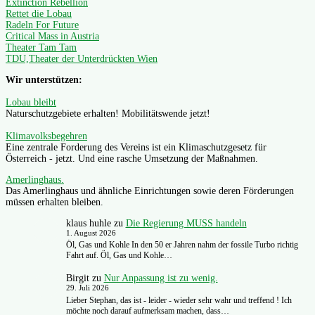
Extinction Rebellion
Rettet die Lobau
Radeln For Future
Critical Mass in Austria
Theater Tam Tam
TDU,Theater der Unterdrückten Wien
Wir unterstützen:
Lobau bleibt
Naturschutzgebiete erhalten! Mobilitätswende jetzt!
Klimavolksbegehren
Eine zentrale Forderung des Vereins ist ein Klimaschutzgesetz für
Österreich - jetzt. Und eine rasche Umsetzung der Maßnahmen.
Amerlinghaus.
Das Amerlinghaus und ähnliche Einrichtungen sowie deren Förderungen
müssen erhalten bleiben.
klaus huhle
zu
Die Regierung MUSS handeln
1. August 2026
Öl, Gas und Kohle In den 50 er Jahren nahm der fossile Turbo richtig
Fahrt auf. Öl, Gas und Kohle…
Birgit
zu
Nur Anpassung ist zu wenig.
29. Juli 2026
Lieber Stephan, das ist - leider - wieder sehr wahr und treffend ! Ich
möchte noch darauf aufmerksam machen, dass…