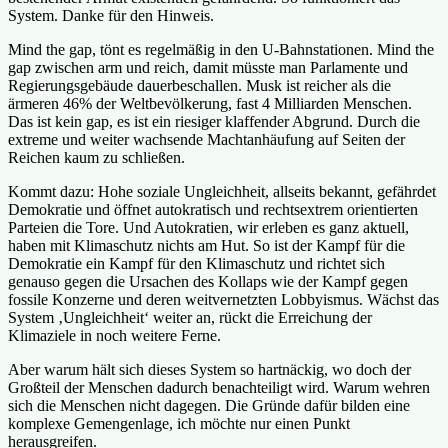
System. Danke für den Hinweis.
Mind the gap, tönt es regelmäßig in den U-Bahnstationen. Mind the
gap zwischen arm und reich, damit müsste man Parlamente und
Regierungsgebäude dauerbeschallen. Musk ist reicher als die
ärmeren 46% der Weltbevölkerung, fast 4 Milliarden Menschen.
Das ist kein gap, es ist ein riesiger klaffender Abgrund. Durch die
extreme und weiter wachsende Machtanhäufung auf Seiten der
Reichen kaum zu schließen.
Kommt dazu: Hohe soziale Ungleichheit, allseits bekannt, gefährdet
Demokratie und öffnet autokratisch und rechtsextrem orientierten
Parteien die Tore. Und Autokratien, wir erleben es ganz aktuell,
haben mit Klimaschutz nichts am Hut. So ist der Kampf für die
Demokratie ein Kampf für den Klimaschutz und richtet sich
genauso gegen die Ursachen des Kollaps wie der Kampf gegen
fossile Konzerne und deren weitvernetzten Lobbyismus. Wächst das
System ‚Ungleichheit‘ weiter an, rückt die Erreichung der
Klimaziele in noch weitere Ferne.
Aber warum hält sich dieses System so hartnäckig, wo doch der
Großteil der Menschen dadurch benachteiligt wird. Warum wehren
sich die Menschen nicht dagegen. Die Gründe dafür bilden eine
komplexe Gemengenlage, ich möchte nur einen Punkt
herausgreifen.