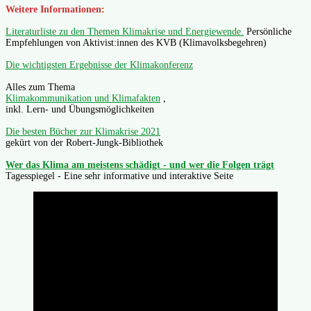
Weitere Informationen:
Literaturliste zu den Themen Klimakrise und Energiewende.
Persönliche
Empfehlungen von Aktivist:innen des KVB (Klimavolksbegehren)
Die wichtigsten Ergebnisse der Klimakonferenz
Alles zum Thema
Klimakommunikation und Klimafakten
,
inkl. Lern- und Übungsmöglichkeiten
Die besten Bücher zur Klimakrise 2021
gekürt von der Robert-Jungk-Bibliothek
Wer das Klima am meistens schädigt - und wer die Folgen trägt
Tagesspiegel - Eine sehr informative und interaktive Seite