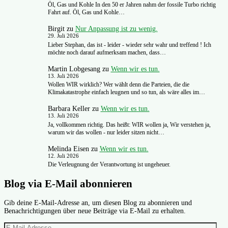
Öl, Gas und Kohle In den 50 er Jahren nahm der fossile Turbo richtig
Fahrt auf. Öl, Gas und Kohle…
Birgit
zu
Nur Anpassung ist zu wenig.
29. Juli 2026
Lieber Stephan, das ist - leider - wieder sehr wahr und treffend ! Ich
möchte noch darauf aufmerksam machen, dass…
Martin Lobgesang
zu
Wenn wir es tun.
13. Juli 2026
Wollen WIR wirklich? Wer wählt denn die Parteien, die die
Klimakatastrophe einfach leugnen und so tun, als wäre alles im…
Barbara Keller
zu
Wenn wir es tun.
13. Juli 2026
Ja, vollkommen richtig. Das heißt: WIR wollen ja, Wir verstehen ja,
warum wir das wollen - nur leider sitzen nicht…
Melinda Eisen
zu
Wenn wir es tun.
12. Juli 2026
Die Verleugnung der Verantwortung ist ungeheuer.
Blog via E-Mail abonnieren
Gib deine E-Mail-Adresse an, um diesen Blog zu abonnieren und
Benachrichtigungen über neue Beiträge via E-Mail zu erhalten.
E-