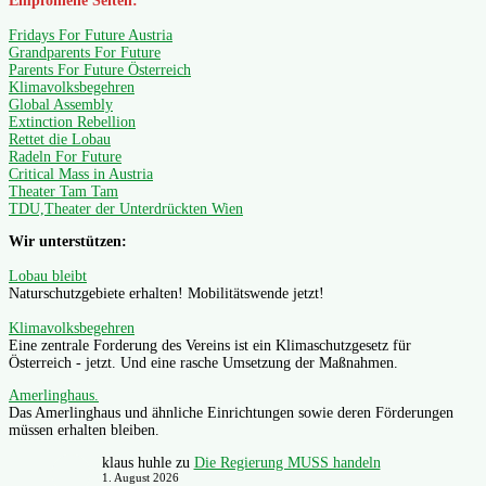
Empfohlene Seiten:
Fridays For Future Austria
Grandparents For Future
Parents For Future Österreich
Klimavolksbegehren
Global Assembly
Extinction Rebellion
Rettet die Lobau
Radeln For Future
Critical Mass in Austria
Theater Tam Tam
TDU,Theater der Unterdrückten Wien
Wir unterstützen:
Lobau bleibt
Naturschutzgebiete erhalten! Mobilitätswende jetzt!
Klimavolksbegehren
Eine zentrale Forderung des Vereins ist ein Klimaschutzgesetz für
Österreich - jetzt. Und eine rasche Umsetzung der Maßnahmen.
Amerlinghaus.
Das Amerlinghaus und ähnliche Einrichtungen sowie deren Förderungen
müssen erhalten bleiben.
klaus huhle
zu
Die Regierung MUSS handeln
1. August 2026