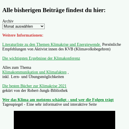
Alle bisherigen Beiträge findest du hier:
Archiv
Weitere Informationen:
Literaturliste zu den Themen Klimakrise und Energiewende.
Persönliche
Empfehlungen von Aktivist:innen des KVB (Klimavolksbegehren)
Die wichtigsten Ergebnisse der Klimakonferenz
Alles zum Thema
Klimakommunikation und Klimafakten
,
inkl. Lern- und Übungsmöglichkeiten
Die besten Bücher zur Klimakrise 2021
gekürt von der Robert-Jungk-Bibliothek
Wer das Klima am meistens schädigt - und wer die Folgen trägt
Tagesspiegel - Eine sehr informative und interaktive Seite