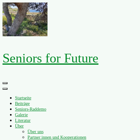
Zum
Inhalt
springen
Seniors for Future
Primäres
Menü
Startseite
Beiträge
Seniors-Raddemo
Galerie
Literatur
Über
Über uns
Partner:innen und Kooperationen