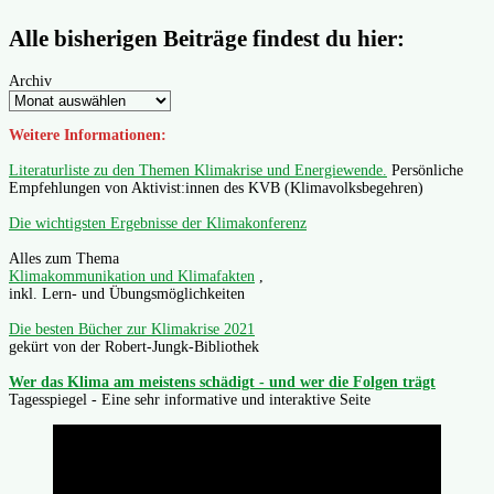
Alle bisherigen Beiträge findest du hier:
Archiv
Weitere Informationen:
Literaturliste zu den Themen Klimakrise und Energiewende.
Persönliche
Empfehlungen von Aktivist:innen des KVB (Klimavolksbegehren)
Die wichtigsten Ergebnisse der Klimakonferenz
Alles zum Thema
Klimakommunikation und Klimafakten
,
inkl. Lern- und Übungsmöglichkeiten
Die besten Bücher zur Klimakrise 2021
gekürt von der Robert-Jungk-Bibliothek
Wer das Klima am meistens schädigt - und wer die Folgen trägt
Tagesspiegel - Eine sehr informative und interaktive Seite