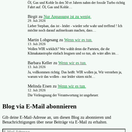
Öl, Gas und Kohle In den 50 er Jahren nahm der fossile Turbo richtig
Fahrt auf. Öl, Gas und Kohle…
Birgit
zu
Nur Anpassung ist zu wenig.
29. Juli 2026
Lieber Stephan, das ist - leider - wieder sehr wahr und treffend ! Ich
möchte noch darauf aufmerksam machen, dass…
Martin Lobgesang
zu
Wenn wir es tun.
13. Juli 2026
Wollen WIR wirklich? Wer wählt denn die Parteien, die die
Klimakatastrophe einfach leugnen und so tun, als wäre alles im…
Barbara Keller
zu
Wenn wir es tun.
13. Juli 2026
Ja, vollkommen richtig. Das heißt: WIR wollen ja, Wir verstehen ja,
warum wir das wollen - nur leider sitzen nicht…
Melinda Eisen
zu
Wenn wir es tun.
12. Juli 2026
Die Verleugnung der Verantwortung ist ungeheuer.
Blog via E-Mail abonnieren
Gib deine E-Mail-Adresse an, um diesen Blog zu abonnieren und
Benachrichtigungen über neue Beiträge via E-Mail zu erhalten.
E-