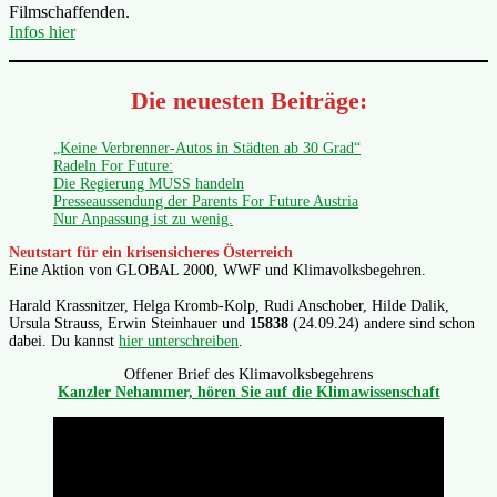
Filmschaffenden.
Infos hier
Die neuesten Beiträge:
„Keine Verbrenner-Autos in Städten ab 30 Grad“
Radeln For Future:
Die Regierung MUSS handeln
Presseaussendung der Parents For Future Austria
Nur Anpassung ist zu wenig.
Neutstart für ein krisensicheres Österreich
Eine Aktion von GLOBAL 2000, WWF und Klimavolksbegehren.
Harald Krassnitzer, Helga Kromb-Kolp, Rudi Anschober, Hilde Dalik,
Ursula Strauss, Erwin Steinhauer und
15838
(24.09.24) andere sind schon
dabei. Du kannst
hier unterschreiben
.
Offener Brief des Klimavolksbegehrens
Kanzler Nehammer, hören Sie auf die Klimawissenschaft