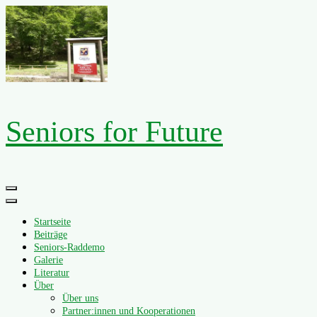
Zum
Inhalt
springen
Seniors for Future
Primäres
Menü
Startseite
Beiträge
Seniors-Raddemo
Galerie
Literatur
Über
Über uns
Partner:innen und Kooperationen