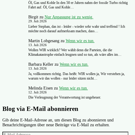
Öl, Gas und Kohle In den 50 er Jahren nahm der fossile Turbo richtig
Fahrt auf. Öl, Gas und Kohle…
Birgit
zu
Nur Anpassung ist zu wenig.
29. Juli 2026
Lieber Stephan, das ist - leider - wieder sehr wahr und treffend ! Ich
möchte noch darauf aufmerksam machen, dass…
Martin Lobgesang
zu
Wenn wir es tun.
13. Juli 2026
Wollen WIR wirklich? Wer wählt denn die Parteien, die die
Klimakatastrophe einfach leugnen und so tun, als wäre alles im…
Barbara Keller
zu
Wenn wir es tun.
13. Juli 2026
Ja, vollkommen richtig. Das heißt: WIR wollen ja, Wir verstehen ja,
warum wir das wollen - nur leider sitzen nicht…
Melinda Eisen
zu
Wenn wir es tun.
12. Juli 2026
Die Verleugnung der Verantwortung ist ungeheuer.
Blog via E-Mail abonnieren
Gib deine E-Mail-Adresse an, um diesen Blog zu abonnieren und
Benachrichtigungen über neue Beiträge via E-Mail zu erhalten.
E-