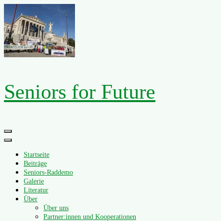
Zum
Inhalt
springen
Seniors for Future
Primäres
Menü
Startseite
Beiträge
Seniors-Raddemo
Galerie
Literatur
Über
Über uns
Partner:innen und Kooperationen