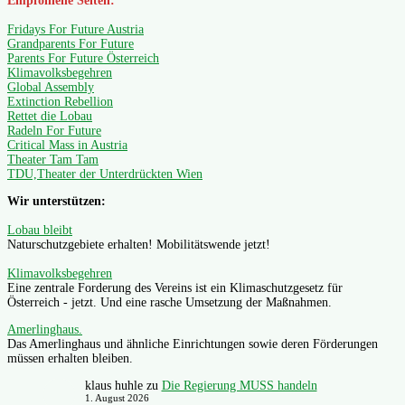
Empfohlene Seiten:
Fridays For Future Austria
Grandparents For Future
Parents For Future Österreich
Klimavolksbegehren
Global Assembly
Extinction Rebellion
Rettet die Lobau
Radeln For Future
Critical Mass in Austria
Theater Tam Tam
TDU,Theater der Unterdrückten Wien
Wir unterstützen:
Lobau bleibt
Naturschutzgebiete erhalten! Mobilitätswende jetzt!
Klimavolksbegehren
Eine zentrale Forderung des Vereins ist ein Klimaschutzgesetz für
Österreich - jetzt. Und eine rasche Umsetzung der Maßnahmen.
Amerlinghaus.
Das Amerlinghaus und ähnliche Einrichtungen sowie deren Förderungen
müssen erhalten bleiben.
klaus huhle
zu
Die Regierung MUSS handeln
1. August 2026