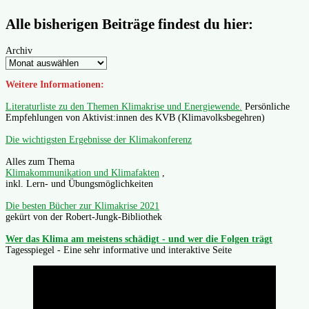
Alle bisherigen Beiträge findest du hier:
Archiv
Weitere Informationen:
Literaturliste zu den Themen Klimakrise und Energiewende.
Persönliche
Empfehlungen von Aktivist:innen des KVB (Klimavolksbegehren)
Die wichtigsten Ergebnisse der Klimakonferenz
Alles zum Thema
Klimakommunikation und Klimafakten
,
inkl. Lern- und Übungsmöglichkeiten
Die besten Bücher zur Klimakrise 2021
gekürt von der Robert-Jungk-Bibliothek
Wer das Klima am meistens schädigt - und wer die Folgen trägt
Tagesspiegel - Eine sehr informative und interaktive Seite