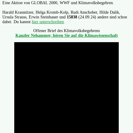
Eine Aktion von GLOBAL 2000, WWF und Klimavolksbegehren.
Harald Krassnitzer, Helga Kromb-Kolp, Rudi Anschober, Hilde Dalik,
Ursula Strauss, Erwin Steinhauer und
15838
(24.09.24) andere sind schon
dabei. Du kannst
hier unterschreiben
.
Offener Brief des Klimavolksbegehrens
Kanzler Nehammer, hören Sie auf die Klimawissenschaft