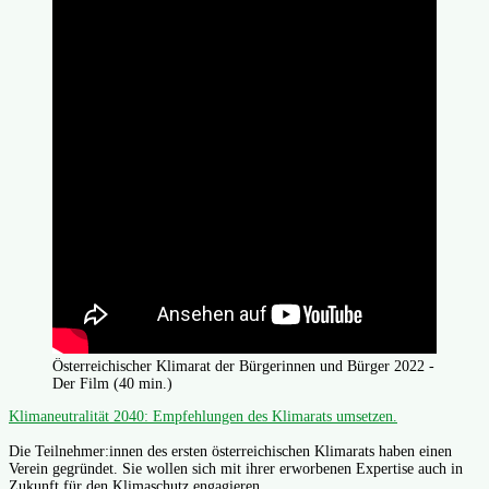
Österreichischer Klimarat der Bürgerinnen und Bürger 2022 -
Der Film (40 min.)
Klimaneutralität 2040: Empfehlungen des Klimarats umsetzen.
Die Teilnehmer:innen des ersten österreichischen Klimarats haben einen
Verein gegründet. Sie wollen sich mit ihrer erworbenen Expertise auch in
Zukunft für den Klimaschutz engagieren.