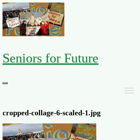
Zum
Inhalt
springen
Seniors for Future
Primäres
Menü
cropped-collage-6-scaled-1.jpg