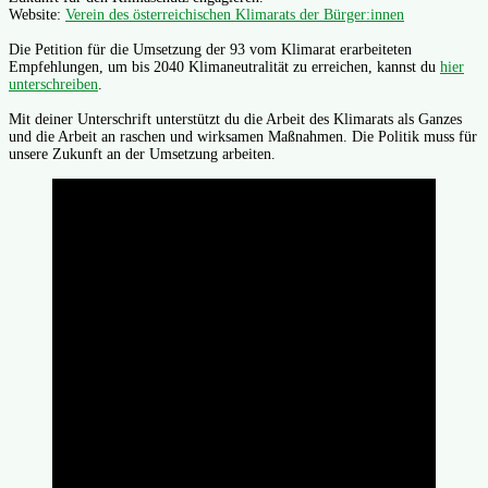
Website:
Verein des österreichischen Klimarats der Bürger:innen
Die Petition für die Umsetzung der 93 vom Klimarat erarbeiteten
Empfehlungen, um bis 2040 Klimaneutralität zu erreichen, kannst du
hier
unterschreiben
.
Mit deiner Unterschrift unterstützt du die Arbeit des Klimarats als Ganzes
und die Arbeit an raschen und wirksamen Maßnahmen. Die Politik muss für
unsere Zukunft an der Umsetzung arbeiten.