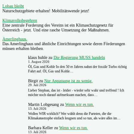
Lobau bleibt
Naturschutzgebiete erhalten! Mobilitätswende jetzt!
Klimavolksbegehren
Eine zentrale Forderung des Vereins ist ein Klimaschutzgesetz für
Österreich - jetzt. Und eine rasche Umsetzung der Maßnahmen.
Amerlinghaus.
Das Amerlinghaus und ähnliche Einrichtungen sowie deren Förderungen
müssen erhalten bleiben.
klaus huhle
zu
Die Regierung MUSS handeln
1. August 2026
Öl, Gas und Kohle In den 50 er Jahren nahm der fossile Turbo richtig
Fahrt auf. Öl, Gas und Kohle…
Birgit
zu
Nur Anpassung ist zu wenig.
29. Juli 2026
Lieber Stephan, das ist - leider - wieder sehr wahr und treffend ! Ich
möchte noch darauf aufmerksam machen, dass…
Martin Lobgesang
zu
Wenn wir es tun.
13. Juli 2026
Wollen WIR wirklich? Wer wählt denn die Parteien, die die
Klimakatastrophe einfach leugnen und so tun, als wäre alles im…
Barbara Keller
zu
Wenn wir es tun.
13. Juli 2026