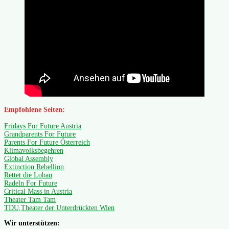
Empfohlene Seiten:
Fridays For Future Austria
Grandparents For Future
Parents For Future Österreich
Klimavolksbegehren
Global Assembly
Extinction Rebellion
Rettet die Lobau
Radeln For Future
Critical Mass in Austria
Theater Tam Tam
TDU,Theater der Unterdrückten Wien
Wir unterstützen: