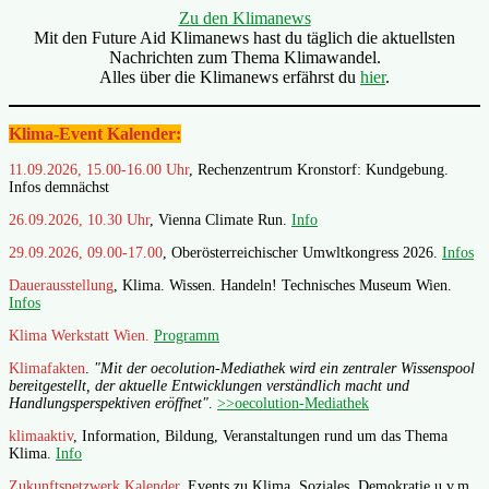
Zu den Klimanews
Mit den Future Aid Klimanews hast du täglich die aktuellsten
Nachrichten zum Thema Klimawandel.
Alles über die Klimanews erfährst du
hier
.
Klima-Event Kalender:
11.09.2026, 15.00-16.00 Uhr
, Rechenzentrum Kronstorf: Kundgebung.
Infos demnächst
26.09.2026, 10.30 Uhr
, Vienna Climate Run.
Info
29.09.2026, 09.00-17.00
, Oberösterreichischer Umwltkongress 2026.
Infos
Dauerausstellung
, Klima. Wissen. Handeln! Technisches Museum Wien.
Infos
Klima Werkstatt Wien.
Programm
Klimafakten
.
"Mit der oecolution-Mediathek wird ein zentraler Wissenspool
bereitgestellt, der aktuelle Entwicklungen verständlich macht und
Handlungsperspektiven eröffnet"
.
>>oecolution-Mediathek
klimaaktiv
, Information, Bildung, Veranstaltungen rund um das Thema
Klima.
Info
Zukunftsnetzwerk Kalender
, Events zu Klima, Soziales, Demokratie u.v.m.