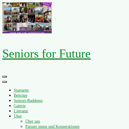
Zum
Inhalt
springen
Seniors for Future
Primäres
Menü
Startseite
Beiträge
Seniors-Raddemo
Galerie
Literatur
Über
Über uns
Partner:innen und Kooperationen