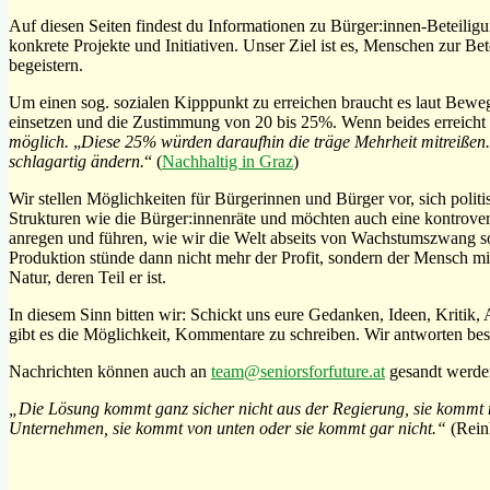
Auf diesen Seiten findest du Informationen zu Bürger:innen-Beteil
konkrete Projekte und Initiativen. Unser Ziel ist es, Menschen zur Be
begeistern.
Um einen sog. sozialen Kipppunkt zu erreichen braucht es laut Bewe
einsetzen und die Zustimmung von 20 bis 25%. Wenn beides erreicht 
möglich.
„
Diese 25% würden daraufhin die träge Mehrheit mitreißen.
schlagartig ändern.
“ (
Nachhaltig in Graz
)
Wir stellen Möglichkeiten für Bürgerinnen und Bürger vor, sich politi
Strukturen wie die Bürger:innenräte und möchten auch eine kontrove
anregen und führen, wie wir die Welt abseits von Wachstumszwang so
Produktion stünde dann nicht mehr der Profit, sondern der Mensch mi
Natur, deren Teil er ist.
In diesem Sinn bitten wir: Schickt uns eure Gedanken, Ideen, Kritik
gibt es die Möglichkeit, Kommentare zu schreiben. Wir antworten be
Nachrichten können auch an
team@seniorsforfuture.at
gesandt werde
„Die Lösung kommt ganz sicher nicht aus der Regierung, sie kommt 
Unternehmen, sie kommt von unten oder sie kommt gar nicht.“
(Rein