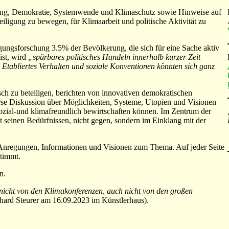
igung, Demokratie, Systemwende und Klimaschutz sowie Hinweise auf
teiligung zu bewegen, für Klimaarbeit und politische Aktivität zu
gungsforschung 3.5% der Bevölkerung, die sich für eine Sache aktiv
ist, wird
„spürbares politisches Handeln innerhalb kurzer Zeit
 Etabliertes Verhalten und soziale Konventionen könnten sich ganz
sch zu beteiligen, berichten von innovativen demokratischen
rse Diskussion über Möglichkeiten, Systeme, Utopien und Visionen
zial-und klimafreundlich bewirtschaften können. Im Zentrum der
t seinen Bedürfnissen, nicht gegen, sondern im Einklang mit der
, Anregungen, Informationen und Visionen zum Thema. Auf jeder Seite
stimmt.
n.
nicht von den Klimakonferenzen, auch nicht von den großen
hard Steurer am 16.09.2023 im Künstlerhaus).