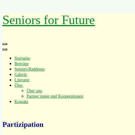
Zum
Seniors for Future
Inhalt
springen
Primäres
Menü
Startseite
Beiträge
Seniors-Raddemo
Galerie
Literatur
Über
Über uns
Partner:innen und Kooperationen
Kontakt
Partizipation