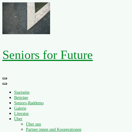
Zum
Inhalt
springen
Seniors for Future
Primäres
Menü
Startseite
Beiträge
Seniors-Raddemo
Galerie
Literatur
Über
Über uns
Partner:innen und Kooperationen