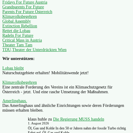
Fridays For Future Austria
Grandparents For Future
Parents For Future Österreich
Klimavolksbegehren
Global Assembly
Extinction Rebellion
Rettet die Lobau
Radeln For Future
Critical Mass in Austria
Theater Tam Tam
TDU,Theater der Unterdrückten Wien
Wir unterstützen:
Lobau bleibt
Naturschutzgebiete erhalten! Mobilitätswende jetzt!
Klimavolksbegehren
Eine zentrale Forderung des Vereins ist ein Klimaschutzgesetz für
Österreich - jetzt. Und eine rasche Umsetzung der Maßnahmen.
Amerlinghaus.
Das Amerlinghaus und ähnliche Einrichtungen sowie deren Förderungen
müssen erhalten bleiben.
klaus huhle
zu
Die Regierung MUSS handeln
1. August 2026
Öl, Gas und Kohle In den 50 er Jahren nahm der fossile Turbo richtig
Fahrt auf. Öl, Gas und Kohle…