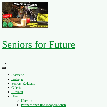
Zum
Inhalt
springen
Seniors for Future
Primäres
Menü
Startseite
Beiträge
Seniors-Raddemo
Galerie
Literatur
Über
Über uns
Partner:innen und Kooperationen