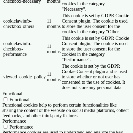
checkbox-necessary
months
cookies in the category
"Necessary".
This cookie is set by GDPR Cookie
cookielawinfo-
11
Consent plugin. The cookie is used
checkbox-others
months
to store the user consent for the
cookies in the category "Other.
This cookie is set by GDPR Cookie
cookielawinfo-
Consent plugin. The cookie is used
11
checkbox-
to store the user consent for the
months
performance
cookies in the category
"Performance".
The cookie is set by the GDPR
Cookie Consent plugin and is used
11
viewed_cookie_policy
to store whether or not user has
months
consented to the use of cookies. It
does not store any personal data.
Functional
Functional
Functional cookies help to perform certain functionalities like
sharing the content of the website on social media platforms, collect
feedbacks, and other third-party features.
Performance
Performance
Performance cookies are used to understand and analyze the key