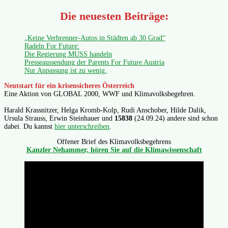
Die neuesten Beiträge:
„Keine Verbrenner-Autos in Städten ab 30 Grad“
Radeln For Future:
Die Regierung MUSS handeln
Presseaussendung der Parents For Future Austria
Nur Anpassung ist zu wenig.
Neutstart für ein krisensicheres Österreich
Eine Aktion von GLOBAL 2000, WWF und Klimavolksbegehren.
Harald Krassnitzer, Helga Kromb-Kolp, Rudi Anschober, Hilde Dalik,
Ursula Strauss, Erwin Steinhauer und
15838
(24.09.24) andere sind schon
dabei. Du kannst
hier unterschreiben
.
Offener Brief des Klimavolksbegehrens
Kanzler Nehammer, hören Sie auf die Klimawissenschaft