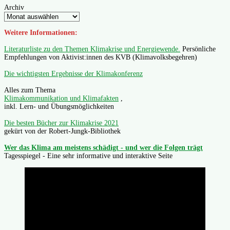
Archiv
Weitere Informationen:
Literaturliste zu den Themen Klimakrise und Energiewende.
Persönliche
Empfehlungen von Aktivist:innen des KVB (Klimavolksbegehren)
Die wichtigsten Ergebnisse der Klimakonferenz
Alles zum Thema
Klimakommunikation und Klimafakten
,
inkl. Lern- und Übungsmöglichkeiten
Die besten Bücher zur Klimakrise 2021
gekürt von der Robert-Jungk-Bibliothek
Wer das Klima am meistens schädigt - und wer die Folgen trägt
Tagesspiegel - Eine sehr informative und interaktive Seite