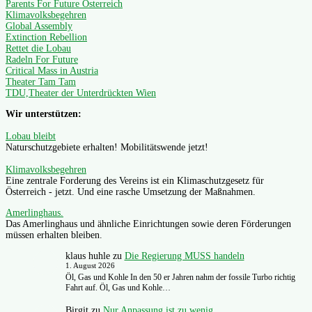
Parents For Future Österreich
Klimavolksbegehren
Global Assembly
Extinction Rebellion
Rettet die Lobau
Radeln For Future
Critical Mass in Austria
Theater Tam Tam
TDU,Theater der Unterdrückten Wien
Wir unterstützen:
Lobau bleibt
Naturschutzgebiete erhalten! Mobilitätswende jetzt!
Klimavolksbegehren
Eine zentrale Forderung des Vereins ist ein Klimaschutzgesetz für
Österreich - jetzt. Und eine rasche Umsetzung der Maßnahmen.
Amerlinghaus.
Das Amerlinghaus und ähnliche Einrichtungen sowie deren Förderungen
müssen erhalten bleiben.
klaus huhle
zu
Die Regierung MUSS handeln
1. August 2026
Öl, Gas und Kohle In den 50 er Jahren nahm der fossile Turbo richtig
Fahrt auf. Öl, Gas und Kohle…
Birgit
zu
Nur Anpassung ist zu wenig.