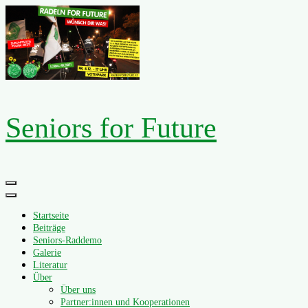
Zum
Inhalt
springen
Seniors for Future
Primäres
Menü
Startseite
Beiträge
Seniors-Raddemo
Galerie
Literatur
Über
Über uns
Partner:innen und Kooperationen