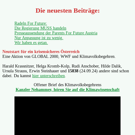
Die neuesten Beiträge:
Radeln For Future:
Die Regierung MUSS handeln
Presseaussendung der Parents For Future Austria
Nur Anpassung ist zu wenig.
Wir haben es getan.
Neutstart für ein krisensicheres Österreich
Eine Aktion von GLOBAL 2000, WWF und Klimavolksbegehren.
Harald Krassnitzer, Helga Kromb-Kolp, Rudi Anschober, Hilde Dalik,
Ursula Strauss, Erwin Steinhauer und
15838
(24.09.24) andere sind schon
dabei. Du kannst
hier unterschreiben
.
Offener Brief des Klimavolksbegehrens
Kanzler Nehammer, hören Sie auf die Klimawissenschaft