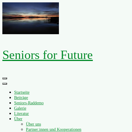
Zum
Inhalt
springen
Seniors for Future
Primäres
Menü
Startseite
Beiträge
Seniors-Raddemo
Galerie
Literatur
Über
Über uns
Partner:innen und Kooperationen