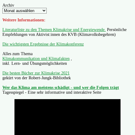
Archiv
Weitere Informationen:
Literaturliste zu den Themen Klimakrise und Energiewende.
Persönliche
Empfehlungen von Aktivist:innen des KVB (Klimavolksbegehren)
Die wichtigsten Ergebnisse der Klimakonferenz
Alles zum Thema
Klimakommunikation und Klimafakten
,
inkl. Lern- und Übungsmöglichkeiten
Die besten Bücher zur Klimakrise 2021
gekürt von der Robert-Jungk-Bibliothek
Wer das Klima am meistens schädigt - und wer die Folgen trägt
Tagesspiegel - Eine sehr informative und interaktive Seite