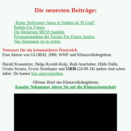
Die neuesten Beiträge:
„Keine Verbrenner-Autos in Städten ab 30 Grad“
Radeln For Future:
Die Regierung MUSS handeln
Presseaussendung der Parents For Future Austria
Nur Anpassung ist zu wenig.
Neutstart für ein krisensicheres Österreich
Eine Aktion von GLOBAL 2000, WWF und Klimavolksbegehren.
Harald Krassnitzer, Helga Kromb-Kolp, Rudi Anschober, Hilde Dalik,
Ursula Strauss, Erwin Steinhauer und
15838
(24.09.24) andere sind schon
dabei. Du kannst
hier unterschreiben
.
Offener Brief des Klimavolksbegehrens
Kanzler Nehammer, hören Sie auf die Klimawissenschaft