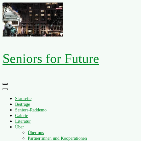
Zum
Inhalt
springen
Seniors for Future
Primäres
Menü
Startseite
Beiträge
Seniors-Raddemo
Galerie
Literatur
Über
Über uns
Partner:innen und Kooperationen