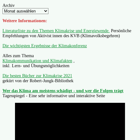
Archiv
Weitere Informationen:
Literaturliste zu den Themen Klimakrise und Energiewende.
Persönliche
Empfehlungen von Aktivist:innen des KVB (Klimavolksbegehren)
Die wichtigsten Ergebnisse der Klimakonferenz
Alles zum Thema
Klimakommunikation und Klimafakten
,
inkl. Lern- und Übungsmöglichkeiten
Die besten Bücher zur Klimakrise 2021
gekürt von der Robert-Jungk-Bibliothek
Wer das Klima am meistens schädigt - und wer die Folgen trägt
Tagesspiegel - Eine sehr informative und interaktive Seite