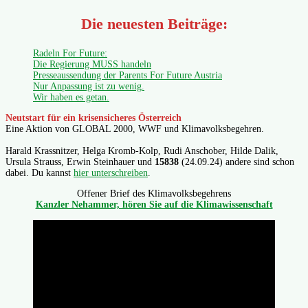
Die neuesten Beiträge:
Radeln For Future:
Die Regierung MUSS handeln
Presseaussendung der Parents For Future Austria
Nur Anpassung ist zu wenig.
Wir haben es getan.
Neutstart für ein krisensicheres Österreich
Eine Aktion von GLOBAL 2000, WWF und Klimavolksbegehren.
Harald Krassnitzer, Helga Kromb-Kolp, Rudi Anschober, Hilde Dalik,
Ursula Strauss, Erwin Steinhauer und
15838
(24.09.24) andere sind schon
dabei. Du kannst
hier unterschreiben
.
Offener Brief des Klimavolksbegehrens
Kanzler Nehammer, hören Sie auf die Klimawissenschaft