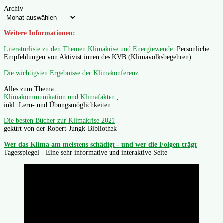
Archiv
Weitere Informationen:
Literaturliste zu den Themen Klimakrise und Energiewende.
Persönliche
Empfehlungen von Aktivist:innen des KVB (Klimavolksbegehren)
Die wichtigsten Ergebnisse der Klimakonferenz
Alles zum Thema
Klimakommunikation und Klimafakten
,
inkl. Lern- und Übungsmöglichkeiten
Die besten Bücher zur Klimakrise 2021
gekürt von der Robert-Jungk-Bibliothek
Wer das Klima am meistens schädigt - und wer die Folgen trägt
Tagesspiegel - Eine sehr informative und interaktive Seite