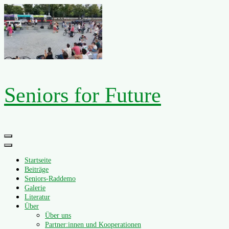
Zum
Inhalt
springen
Seniors for Future
Primäres
Menü
Startseite
Beiträge
Seniors-Raddemo
Galerie
Literatur
Über
Über uns
Partner:innen und Kooperationen