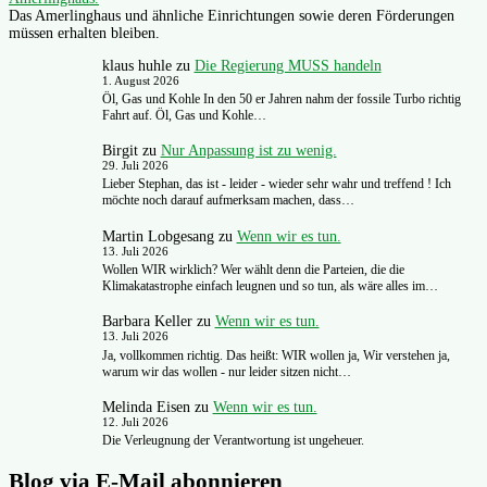
Das Amerlinghaus und ähnliche Einrichtungen sowie deren Förderungen
müssen erhalten bleiben.
klaus huhle
zu
Die Regierung MUSS handeln
1. August 2026
Öl, Gas und Kohle In den 50 er Jahren nahm der fossile Turbo richtig
Fahrt auf. Öl, Gas und Kohle…
Birgit
zu
Nur Anpassung ist zu wenig.
29. Juli 2026
Lieber Stephan, das ist - leider - wieder sehr wahr und treffend ! Ich
möchte noch darauf aufmerksam machen, dass…
Martin Lobgesang
zu
Wenn wir es tun.
13. Juli 2026
Wollen WIR wirklich? Wer wählt denn die Parteien, die die
Klimakatastrophe einfach leugnen und so tun, als wäre alles im…
Barbara Keller
zu
Wenn wir es tun.
13. Juli 2026
Ja, vollkommen richtig. Das heißt: WIR wollen ja, Wir verstehen ja,
warum wir das wollen - nur leider sitzen nicht…
Melinda Eisen
zu
Wenn wir es tun.
12. Juli 2026
Die Verleugnung der Verantwortung ist ungeheuer.
Blog via E-Mail abonnieren