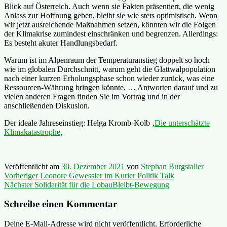
Blick auf Österreich. Auch wenn sie Fakten präsentiert, die wenig
Anlass zur Hoffnung geben, bleibt sie wie stets optimistisch. Wenn
wir jetzt ausreichende Maßnahmen setzen, könnten wir die Folgen
der Klimakrise zumindest einschränken und begrenzen. Allerdings:
Es besteht akuter Handlungsbedarf.
Warum ist im Alpenraum der Temperaturanstieg doppelt so hoch
wie im globalen Durchschnitt, warum geht die Glattwalpopulation
nach einer kurzen Erholungsphase schon wieder zurück, was eine
Ressourcen-Währung bringen könnte, … Antworten darauf und zu
vielen anderen Fragen finden Sie im Vortrag und in der
anschließenden Diskusion.
Der ideale Jahreseinstieg: Helga Kromb-Kolb ‚
Die unterschätzte
Klimakatastrophe
‚
Veröffentlicht am
30. Dezember 2021
von
Stephan Burgstaller
Beitragsnavigation
Vorheriger
Vorheriger
Leonore Gewessler im Kurier Politik Talk
Nächster
Beitrag:
Nächster
Solidarität für die LobauBleibt-Bewegung
Beitrag:
Schreibe einen Kommentar
Deine E-Mail-Adresse wird nicht veröffentlicht.
Erforderliche