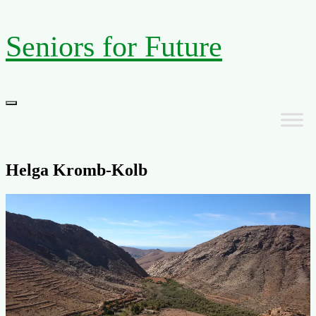
Zum
Seniors for Future
Inhalt
springen
Primäres
Menü
Helga Kromb-Kolb