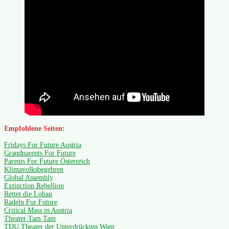
Empfohlene Seiten:
Fridays For Future Austria
Grandparents For Future
Parents For Future Österreich
Klimavolksbegehren
Global Assembly
Extinction Rebellion
Rettet die Lobau
Radeln For Future
Critical Mass in Austria
Theater Tam Tam
TDU,Theater der Unterdrückten Wien