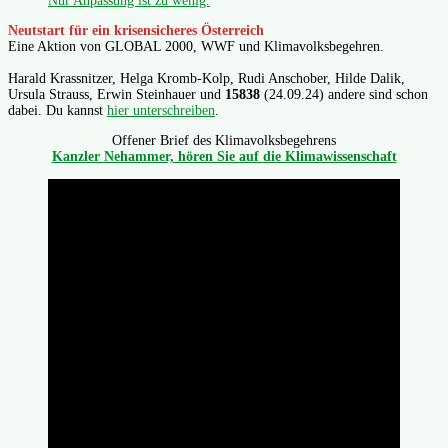
Nur Anpassung ist zu wenig.
Neutstart für ein krisensicheres Österreich
Eine Aktion von GLOBAL 2000, WWF und Klimavolksbegehren.
Harald Krassnitzer, Helga Kromb-Kolp, Rudi Anschober, Hilde Dalik,
Ursula Strauss, Erwin Steinhauer und
15838
(24.09.24) andere sind schon
dabei. Du kannst
hier unterschreiben
.
Offener Brief des Klimavolksbegehrens
Kanzler Nehammer, hören Sie auf die Klimawissenschaft