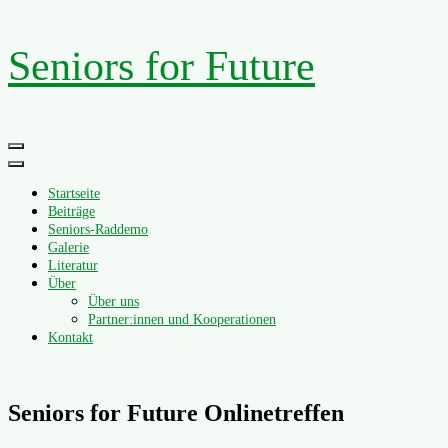
Zum
Seniors for Future
Inhalt
springen
Primäres
Menü
Startseite
Beiträge
Seniors-Raddemo
Galerie
Literatur
Über
Über uns
Partner:innen und Kooperationen
Kontakt
Seniors for Future Onlinetreffen