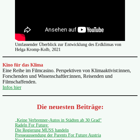
Umfassender Überblick zur Entwicklung des Erdklimas von
Helga Kromp-Kolb, 2021
Kino für das Klima
Eine Reihe im Filmcasino. Perspektiven von Klimaaktivist:innen,
Forschenden und Wissenschaftler:innen, Reisenden und
Filmschaffenden.
Infos hier
Die neuesten Beiträge:
„Keine Verbrenner-Autos in Städten ab 30 Grad“
Radeln For Future:
Die Regierung MUSS handeln
Presseaussendung der Parents For Future Austria