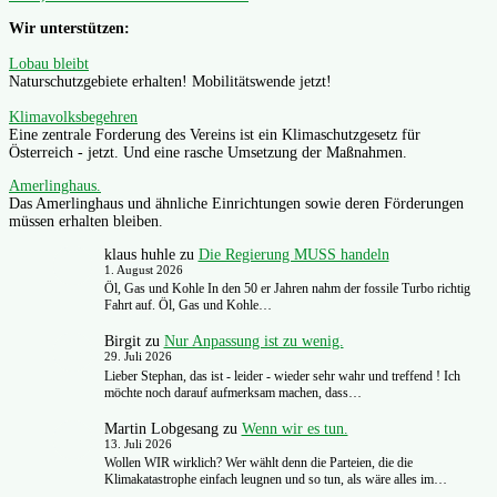
Wir unterstützen:
Lobau bleibt
Naturschutzgebiete erhalten! Mobilitätswende jetzt!
Klimavolksbegehren
Eine zentrale Forderung des Vereins ist ein Klimaschutzgesetz für
Österreich - jetzt. Und eine rasche Umsetzung der Maßnahmen.
Amerlinghaus.
Das Amerlinghaus und ähnliche Einrichtungen sowie deren Förderungen
müssen erhalten bleiben.
klaus huhle
zu
Die Regierung MUSS handeln
1. August 2026
Öl, Gas und Kohle In den 50 er Jahren nahm der fossile Turbo richtig
Fahrt auf. Öl, Gas und Kohle…
Birgit
zu
Nur Anpassung ist zu wenig.
29. Juli 2026
Lieber Stephan, das ist - leider - wieder sehr wahr und treffend ! Ich
möchte noch darauf aufmerksam machen, dass…
Martin Lobgesang
zu
Wenn wir es tun.
13. Juli 2026
Wollen WIR wirklich? Wer wählt denn die Parteien, die die
Klimakatastrophe einfach leugnen und so tun, als wäre alles im…