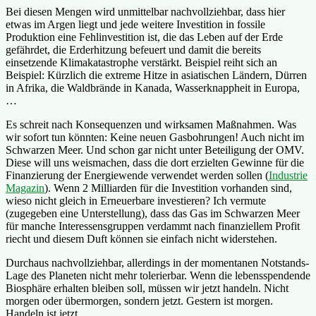
Bei diesen Mengen wird unmittelbar nachvollziehbar, dass hier
etwas im Argen liegt und jede weitere Investition in fossile
Produktion eine Fehlinvestition ist, die das Leben auf der Erde
gefährdet, die Erderhitzung befeuert und damit die bereits
einsetzende Klimakatastrophe verstärkt. Beispiel reiht sich an
Beispiel: Kürzlich die extreme Hitze in asiatischen Ländern, Dürren
in Afrika, die Waldbrände in Kanada, Wasserknappheit in Europa,
…
Es schreit nach Konsequenzen und wirksamen Maßnahmen. Was
wir sofort tun könnten: Keine neuen Gasbohrungen! Auch nicht im
Schwarzen Meer. Und schon gar nicht unter Beteiligung der OMV.
Diese will uns weismachen, dass die dort erzielten Gewinne für die
Finanzierung der Energiewende verwendet werden sollen (
Industrie
Magazin
). Wenn 2 Milliarden für die Investition vorhanden sind,
wieso nicht gleich in Erneuerbare investieren? Ich vermute
(zugegeben eine Unterstellung), dass das Gas im Schwarzen Meer
für manche Interessensgruppen verdammt nach finanziellem Profit
riecht und diesem Duft können sie einfach nicht widerstehen.
Durchaus nachvollziehbar, allerdings in der momentanen Notstands-
Lage des Planeten nicht mehr tolerierbar. Wenn die lebensspendende
Biosphäre erhalten bleiben soll, müssen wir jetzt handeln. Nicht
morgen oder übermorgen, sondern jetzt. Gestern ist morgen.
Handeln ist jetzt.