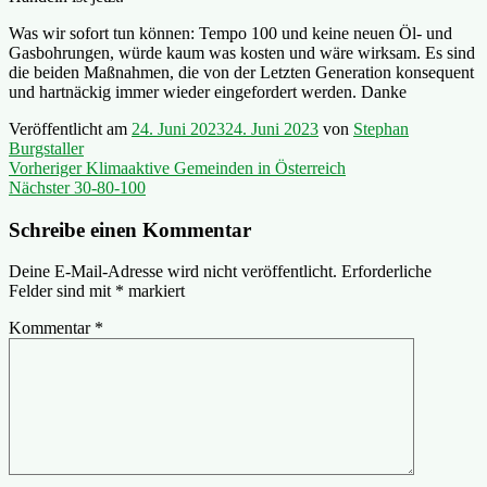
Was wir sofort tun können: Tempo 100 und keine neuen Öl- und
Gasbohrungen, würde kaum was kosten und wäre wirksam. Es sind
die beiden Maßnahmen, die von der Letzten Generation konsequent
und hartnäckig immer wieder eingefordert werden. Danke
Veröffentlicht am
24. Juni 2023
24. Juni 2023
von
Stephan
Burgstaller
Beitragsnavigation
Vorheriger
Vorheriger
Klimaaktive Gemeinden in Österreich
Nächster
Beitrag:
Nächster
30-80-100
Beitrag:
Schreibe einen Kommentar
Deine E-Mail-Adresse wird nicht veröffentlicht.
Erforderliche
Felder sind mit
*
markiert
Kommentar
*