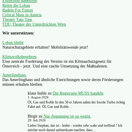
Extinction Rebellion
Rettet die Lobau
Radeln For Future
Critical Mass in Austria
Theater Tam Tam
TDU,Theater der Unterdrückten Wien
Wir unterstützen:
Lobau bleibt
Naturschutzgebiete erhalten! Mobilitätswende jetzt!
Klimavolksbegehren
Eine zentrale Forderung des Vereins ist ein Klimaschutzgesetz für
Österreich - jetzt. Und eine rasche Umsetzung der Maßnahmen.
Amerlinghaus.
Das Amerlinghaus und ähnliche Einrichtungen sowie deren Förderungen
müssen erhalten bleiben.
klaus huhle
zu
Die Regierung MUSS handeln
1. August 2026
Öl, Gas und Kohle In den 50 er Jahren nahm der fossile Turbo richtig
Fahrt auf. Öl, Gas und Kohle…
Birgit
zu
Nur Anpassung ist zu wenig.
29. Juli 2026
Lieber Stephan, das ist - leider - wieder sehr wahr und treffend ! Ich
möchte noch darauf aufmerksam machen, dass…