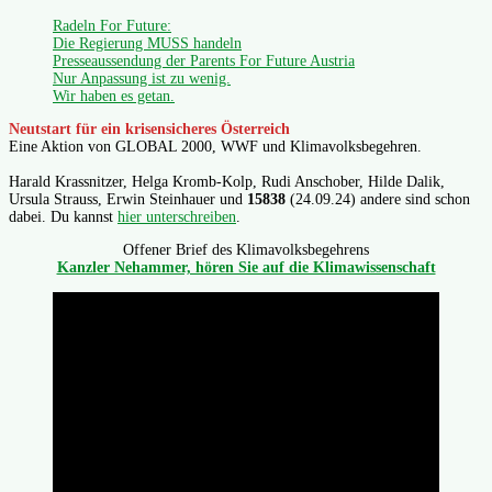
Radeln For Future:
Die Regierung MUSS handeln
Presseaussendung der Parents For Future Austria
Nur Anpassung ist zu wenig.
Wir haben es getan.
Neutstart für ein krisensicheres Österreich
Eine Aktion von GLOBAL 2000, WWF und Klimavolksbegehren.
Harald Krassnitzer, Helga Kromb-Kolp, Rudi Anschober, Hilde Dalik,
Ursula Strauss, Erwin Steinhauer und
15838
(24.09.24) andere sind schon
dabei. Du kannst
hier unterschreiben
.
Offener Brief des Klimavolksbegehrens
Kanzler Nehammer, hören Sie auf die Klimawissenschaft