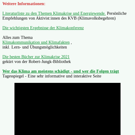
Weitere Informationen:
Literaturliste zu den Themen Klimakrise und Energiewende.
Persönliche
Empfehlungen von Aktivist:innen des KVB (Klimavolksbegehren)
Die wichtigsten Ergebnisse der Klimakonferenz
Alles zum Thema
Klimakommunikation und Klimafakten
,
inkl. Lern- und Übungsmöglichkeiten
Die besten Bücher zur Klimakrise 2021
gekürt von der Robert-Jungk-Bibliothek
Wer das Klima am meistens schädigt - und wer die Folgen trägt
Tagesspiegel - Eine sehr informative und interaktive Seite