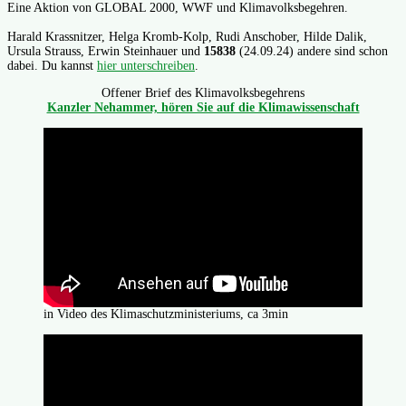
Eine Aktion von GLOBAL 2000, WWF und Klimavolksbegehren.
Harald Krassnitzer, Helga Kromb-Kolp, Rudi Anschober, Hilde Dalik,
Ursula Strauss, Erwin Steinhauer und
15838
(24.09.24) andere sind schon
dabei. Du kannst
hier unterschreiben
.
Offener Brief des Klimavolksbegehrens
Kanzler Nehammer, hören Sie auf die Klimawissenschaft
in Video des Klimaschutzministeriums, ca 3min