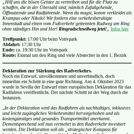
„Hilf uns die bösen Geister zu vertreiben und für die Platz zu
schaffen, die in der Überzahl sind, nämlich Zufußgehende,
Öffinutzende und Radfahrende. Wenn du magst, komm verkleidet als
Krampus oder Nikolo! Wir fordern eine verkehrsberuhigte
Innenstadt und einen vom Fußverkehr getrennten Radweg am Ring
ohne ständiges Hin und Her!
Ringradschnellweg jetzt!
„
Infos hier
Treffpunkt:
17:00 Uhr beim Votivpark
Abfahrt:
17:30 Uhr
Ende:
ca. 19:30 Uhr im Votivpark
Route:
Einmal um den Ring und viele Abstecher in den 1. Bezirk
Deklaration zur Stärkung des Radverkehrs.
Noch ein Entwurf, unvollkommen und unverbindlich, doch
immerhin ein Schritt in eine gute Richtung. Am 4. Oktober 2023
wurde in Sevilla der Entwurf einer europäischen Deklaration für das
Radfahren veröffentlicht. Der nächste Schritt ist der Weg durch die
Instanzen.
„
In der Deklaration wird das Radfahren als nachhaltiges, inklusives
und leicht zugängliches Verkehrsmittel hervorgehoben und als
kostengünstiges und gesundes Transportmittel anerkannt.
Dementsprechend soll nun vermehrt in den Radverkehr investiert
werden.
Die Deklaration soll als „strategischer Kompass für