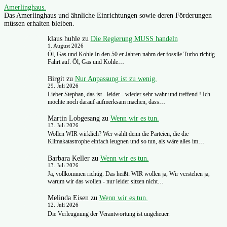
Amerlinghaus.
Das Amerlinghaus und ähnliche Einrichtungen sowie deren Förderungen
müssen erhalten bleiben.
klaus huhle
zu
Die Regierung MUSS handeln
1. August 2026
Öl, Gas und Kohle In den 50 er Jahren nahm der fossile Turbo richtig
Fahrt auf. Öl, Gas und Kohle…
Birgit
zu
Nur Anpassung ist zu wenig.
29. Juli 2026
Lieber Stephan, das ist - leider - wieder sehr wahr und treffend ! Ich
möchte noch darauf aufmerksam machen, dass…
Martin Lobgesang
zu
Wenn wir es tun.
13. Juli 2026
Wollen WIR wirklich? Wer wählt denn die Parteien, die die
Klimakatastrophe einfach leugnen und so tun, als wäre alles im…
Barbara Keller
zu
Wenn wir es tun.
13. Juli 2026
Ja, vollkommen richtig. Das heißt: WIR wollen ja, Wir verstehen ja,
warum wir das wollen - nur leider sitzen nicht…
Melinda Eisen
zu
Wenn wir es tun.
12. Juli 2026
Die Verleugnung der Verantwortung ist ungeheuer.