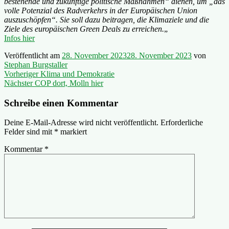
bestehende und zukünftige politische Maßnahmen“ dienen, um „das
volle Potenzial des Radverkehrs in der Europäischen Union
auszuschöpfen“. Sie soll dazu beitragen, die Klimaziele und die
Ziele des europäischen Green Deals zu erreichen.
„
Infos hier
Veröffentlicht am
28. November 2023
28. November 2023
von
Stephan Burgstaller
Beitragsnavigation
Vorheriger
Vorheriger
Klima und Demokratie
Nächster
Beitrag:
Nächster
COP dort, Molln hier
Beitrag:
Schreibe einen Kommentar
Deine E-Mail-Adresse wird nicht veröffentlicht.
Erforderliche
Felder sind mit
*
markiert
Kommentar
*