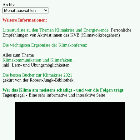
Archiv
Weitere Informationen:
Literaturliste zu den Themen Klimakrise und Energiewende.
Persönliche
Empfehlungen von Aktivist:innen des KVB (Klimavolksbegehren)
Die wichtigsten Ergebnisse der Klimakonferenz
Alles zum Thema
Klimakommunikation und Klimafakten
,
inkl. Lern- und Übungsmöglichkeiten
Die besten Bücher zur Klimakrise 2021
gekürt von der Robert-Jungk-Bibliothek
Wer das Klima am meistens schädigt - und wer die Folgen trägt
Tagesspiegel - Eine sehr informative und interaktive Seite