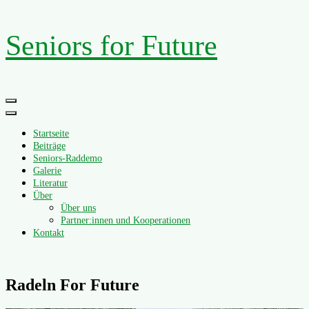
Zum
Seniors for Future
Inhalt
springen
Primäres
Menü
Startseite
Beiträge
Seniors-Raddemo
Galerie
Literatur
Über
Über uns
Partner:innen und Kooperationen
Kontakt
Radeln For Future