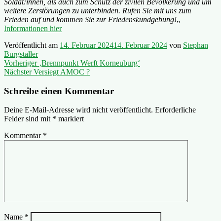
Soldat:innen, als auch zum Schutz der zivilen Bevölkerung und um
weitere Zerstörungen zu unterbinden.
Rufen Sie mit uns zum
Frieden auf und kommen Sie zur Friedenskundgebung!
„
Informationen hier
Veröffentlicht am
14. Februar 2024
14. Februar 2024
von
Stephan
Burgstaller
Beitragsnavigation
Vorheriger
Vorheriger
‚Brennpunkt Werft Korneuburg‘
Nächster
Beitrag:
Nächster
Versiegt AMOC ?
Beitrag:
Schreibe einen Kommentar
Deine E-Mail-Adresse wird nicht veröffentlicht.
Erforderliche
Felder sind mit
*
markiert
Kommentar
*
Name
*