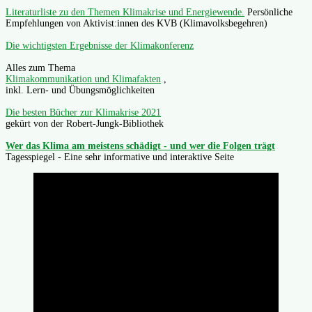
Literaturliste zu den Themen Klimakrise und Energiewende.
Persönliche
Empfehlungen von Aktivist:innen des KVB (Klimavolksbegehren)
Die wichtigsten Ergebnisse der Klimakonferenz
Alles zum Thema
Klimakommunikation und Klimafakten
,
inkl. Lern- und Übungsmöglichkeiten
Die besten Bücher zur Klimakrise 2021
gekürt von der Robert-Jungk-Bibliothek
Wer das Klima am meistens schädigt - und wer die Folgen trägt
Tagesspiegel - Eine sehr informative und interaktive Seite