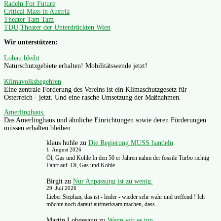
Radeln For Future
Critical Mass in Austria
Theater Tam Tam
TDU,Theater der Unterdrückten Wien
Wir unterstützen:
Lobau bleibt
Naturschutzgebiete erhalten! Mobilitätswende jetzt!
Klimavolksbegehren
Eine zentrale Forderung des Vereins ist ein Klimaschutzgesetz für
Österreich - jetzt. Und eine rasche Umsetzung der Maßnahmen.
Amerlinghaus.
Das Amerlinghaus und ähnliche Einrichtungen sowie deren Förderungen
müssen erhalten bleiben.
klaus huhle
zu
Die Regierung MUSS handeln
1. August 2026
Öl, Gas und Kohle In den 50 er Jahren nahm der fossile Turbo richtig
Fahrt auf. Öl, Gas und Kohle…
Birgit
zu
Nur Anpassung ist zu wenig.
29. Juli 2026
Lieber Stephan, das ist - leider - wieder sehr wahr und treffend ! Ich
möchte noch darauf aufmerksam machen, dass…
Martin Lobgesang
zu
Wenn wir es tun.