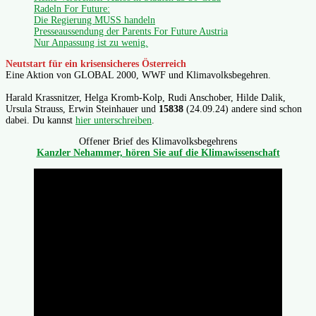
Radeln For Future:
Die Regierung MUSS handeln
Presseaussendung der Parents For Future Austria
Nur Anpassung ist zu wenig.
Neutstart für ein krisensicheres Österreich
Eine Aktion von GLOBAL 2000, WWF und Klimavolksbegehren.
Harald Krassnitzer, Helga Kromb-Kolp, Rudi Anschober, Hilde Dalik,
Ursula Strauss, Erwin Steinhauer und
15838
(24.09.24) andere sind schon
dabei. Du kannst
hier unterschreiben
.
Offener Brief des Klimavolksbegehrens
Kanzler Nehammer, hören Sie auf die Klimawissenschaft