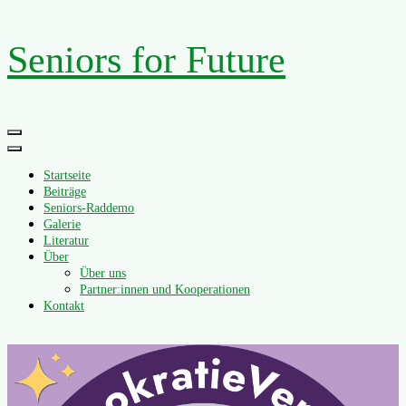
Zum
Seniors for Future
Inhalt
springen
Primäres
Menü
Startseite
Beiträge
Seniors-Raddemo
Galerie
Literatur
Über
Über uns
Partner:innen und Kooperationen
Kontakt