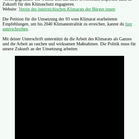
Zukunft für den Klimaschutz engagieren.
Website:
Verein des österreichischen Klimarats der Bürger:innen
Die Petition für die Umsetzung der 93 vom Klimarat erarbeiteten
Empfehlungen, um bis 2040 Klimaneutralität zu erreichen, kannst du
hier
unterschreiben
.
Mit deiner Unterschrift unterstützt du die Arbeit des Klimarats als Ganzes
und die Arbeit an raschen und wirksamen Maßnahmen. Die Politik muss für
unsere Zukunft an der Umsetzung arbeiten.