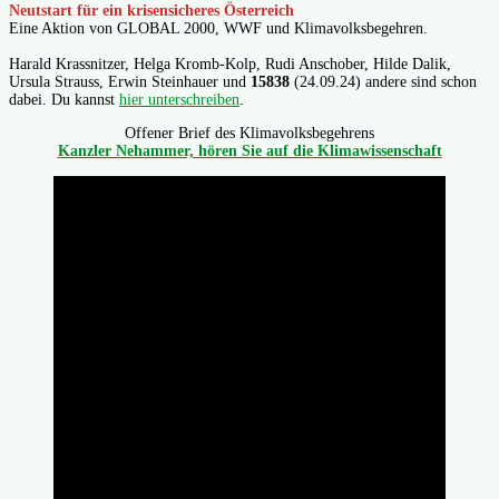
Neutstart für ein krisensicheres Österreich
Eine Aktion von GLOBAL 2000, WWF und Klimavolksbegehren.
Harald Krassnitzer, Helga Kromb-Kolp, Rudi Anschober, Hilde Dalik,
Ursula Strauss, Erwin Steinhauer und
15838
(24.09.24) andere sind schon
dabei. Du kannst
hier unterschreiben
.
Offener Brief des Klimavolksbegehrens
Kanzler Nehammer, hören Sie auf die Klimawissenschaft