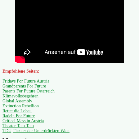
Empfohlene Seiten:
Fridays For Future Austria
Grandparents For Future
Parents For Future Österreich
Klimavolksbegehren
Global Assembly
Extinction Rebellion
Rettet die Lobau
Radeln For Future
Critical Mass in Austria
Theater Tam Tam
TDU,Theater der Unterdrückten Wien