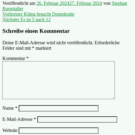
Veröffentlicht am
26. Februar 2024
27. Februar 2024
von
Stephan
Burgstaller
Beitragsnavigation
Vorheriger
Vorheriger
Klima braucht Demokratie
Nächster
Beitrag:
Nächster
Es ist 5 nach 12
Beitrag:
Schreibe einen Kommentar
Deine E-Mail-Adresse wird nicht veröffentlicht.
Erforderliche
Felder sind mit
*
markiert
Kommentar
*
Name
*
E-Mail-Adresse
*
Website