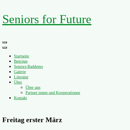
Zum
Seniors for Future
Inhalt
springen
Primäres
Menü
Startseite
Beiträge
Seniors-Raddemo
Galerie
Literatur
Über
Über uns
Partner:innen und Kooperationen
Kontakt
Freitag erster März