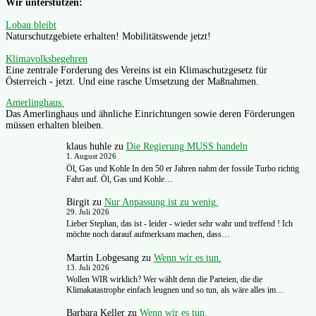
Wir unterstützen:
Lobau bleibt
Naturschutzgebiete erhalten! Mobilitätswende jetzt!
Klimavolksbegehren
Eine zentrale Forderung des Vereins ist ein Klimaschutzgesetz für
Österreich - jetzt. Und eine rasche Umsetzung der Maßnahmen.
Amerlinghaus.
Das Amerlinghaus und ähnliche Einrichtungen sowie deren Förderungen
müssen erhalten bleiben.
klaus huhle
zu
Die Regierung MUSS handeln
1. August 2026
Öl, Gas und Kohle In den 50 er Jahren nahm der fossile Turbo richtig
Fahrt auf. Öl, Gas und Kohle…
Birgit
zu
Nur Anpassung ist zu wenig.
29. Juli 2026
Lieber Stephan, das ist - leider - wieder sehr wahr und treffend ! Ich
möchte noch darauf aufmerksam machen, dass…
Martin Lobgesang
zu
Wenn wir es tun.
13. Juli 2026
Wollen WIR wirklich? Wer wählt denn die Parteien, die die
Klimakatastrophe einfach leugnen und so tun, als wäre alles im…
Barbara Keller
zu
Wenn wir es tun.