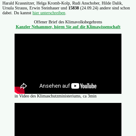
Harald Krassnitzer, Helga Kromb-Kolp, Rudi Anschober, Hilde Dalik,
Ursula Strauss, Erwin Steinhauer und
15838
(24.09.24) andere sind schon
dabei. Du kannst
hier unterschreiben
.
Offener Brief des Klimavolksbegehrens
Kanzler Nehammer, hören Sie auf die Klimawissenschaft
in Video des Klimaschutzministeriums, ca 3min