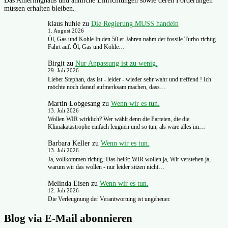
Das Amerlinghaus und ähnliche Einrichtungen sowie deren Förderungen
müssen erhalten bleiben.
klaus huhle
zu
Die Regierung MUSS handeln
1. August 2026
Öl, Gas und Kohle In den 50 er Jahren nahm der fossile Turbo richtig
Fahrt auf. Öl, Gas und Kohle…
Birgit
zu
Nur Anpassung ist zu wenig.
29. Juli 2026
Lieber Stephan, das ist - leider - wieder sehr wahr und treffend ! Ich
möchte noch darauf aufmerksam machen, dass…
Martin Lobgesang
zu
Wenn wir es tun.
13. Juli 2026
Wollen WIR wirklich? Wer wählt denn die Parteien, die die
Klimakatastrophe einfach leugnen und so tun, als wäre alles im…
Barbara Keller
zu
Wenn wir es tun.
13. Juli 2026
Ja, vollkommen richtig. Das heißt: WIR wollen ja, Wir verstehen ja,
warum wir das wollen - nur leider sitzen nicht…
Melinda Eisen
zu
Wenn wir es tun.
12. Juli 2026
Die Verleugnung der Verantwortung ist ungeheuer.
Blog via E-Mail abonnieren