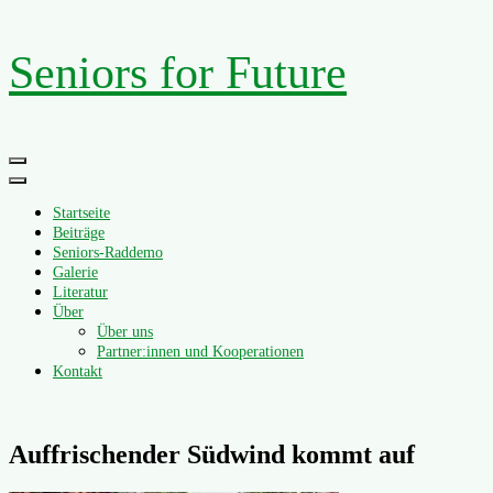
Zum
Seniors for Future
Inhalt
springen
Primäres
Menü
Startseite
Beiträge
Seniors-Raddemo
Galerie
Literatur
Über
Über uns
Partner:innen und Kooperationen
Kontakt
Auffrischender Südwind kommt auf