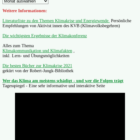
Weitere Informationen:
Literaturliste zu den Themen Klimakrise und Energiewende.
Persönliche
Empfehlungen von Aktivist:innen des KVB (Klimavolksbegehren)
Die wichtigsten Ergebnisse der Klimakonferenz
Alles zum Thema
Klimakommunikation und Klimafakten
,
inkl. Lern- und Übungsmöglichkeiten
Die besten Bücher zur Klimakrise 2021
gekürt von der Robert-Jungk-Bibliothek
Wer das Klima am meistens schädigt - und wer die Folgen trägt
Tagesspiegel - Eine sehr informative und interaktive Seite