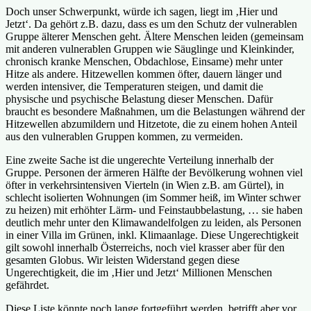
Doch unser Schwerpunkt, würde ich sagen, liegt im ‚Hier und
Jetzt‘. Da gehört z.B. dazu, dass es um den Schutz der vulnerablen
Gruppe älterer Menschen geht. Ältere Menschen leiden (gemeinsam
mit anderen vulnerablen Gruppen wie Säuglinge und Kleinkinder,
chronisch kranke Menschen, Obdachlose, Einsame) mehr unter
Hitze als andere. Hitzewellen kommen öfter, dauern länger und
werden intensiver, die Temperaturen steigen, und damit die
physische und psychische Belastung dieser Menschen. Dafür
braucht es besondere Maßnahmen, um die Belastungen während der
Hitzewellen abzumildern und Hitzetote, die zu einem hohen Anteil
aus den vulnerablen Gruppen kommen, zu vermeiden.
Eine zweite Sache ist die ungerechte Verteilung innerhalb der
Gruppe. Personen der ärmeren Hälfte der Bevölkerung wohnen viel
öfter in verkehrsintensiven Vierteln (in Wien z.B. am Gürtel), in
schlecht isolierten Wohnungen (im Sommer heiß, im Winter schwer
zu heizen) mit erhöhter Lärm- und Feinstaubbelastung, … sie haben
deutlich mehr unter den Klimawandelfolgen zu leiden, als Personen
in einer Villa im Grünen, inkl. Klimaanlage. Diese Ungerechtigkeit
gilt sowohl innerhalb Österreichs, noch viel krasser aber für den
gesamten Globus. Wir leisten Widerstand gegen diese
Ungerechtigkeit, die im ‚Hier und Jetzt‘ Millionen Menschen
gefährdet.
Diese Liste könnte noch lange fortgeführt werden, betrifft aber vor