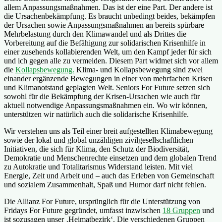
allem Anpassungsmaßnahmen. Das ist der eine Part. Der andere ist
die Ursachenbekämpfung. Es braucht unbedingt beides, bekämpfen
der Ursachen sowie Anpassungsmaßnahmen an bereits spürbare
Mehrbelastung durch den Klimawandel und als Drittes die
Vorbereitung auf die Befähigung zur solidarischen Krisenhilfe in
einer zusehends kollabierenden Welt, um den Kampf jeder für sich
und ich gegen alle zu vermeiden. Diesem Part widmet sich vor allem
die
Kollapsbewegung.
Klima- und Kollapsbewegung sind zwei
einander ergänzende Bewegungen in einer von mehrfachen Krisen
und Klimanotstand geplagten Welt. Seniors For Future setzen sich
sowohl für die Bekämpfung der Krisen-Ursachen wie auch für
aktuell notwendige Anpassungsmaßnahmen ein. Wo wir können,
unterstützen wir natürlich auch die solidarische Krisenhilfe.
Wir verstehen uns als Teil einer breit aufgestellten Klimabewegung
sowie der lokal und global unzähligen zivilgesellschaftlichen
Initiativen, die sich für Klima, den Schutz der Biodiversität,
Demokratie und Menschenrechte einsetzen und dem globalen Trend
zu Autokratie und Totalitarismus Widerstand leisten. Mit viel
Energie, Zeit und Arbeit und – auch das Erleben von Gemeinschaft
und sozialem Zusammenhalt, Spaß und Humor darf nicht fehlen.
Die Allianz For Future, ursprünglich für die Unterstützung von
Fridays For Future gegründet, umfasst inzwischen
18 Gruppen
und
ist sozusagen unser ‚Heimatbezirk‘. Die verschiedenen Gruppen