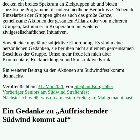
decken ein breites Spektrum an Zielgruppen ab und bieten
spezifische Programme für unterschiedliche Bedürfnisse. Neben der
Einzelarbeit der Gruppen gibt es auch das große Ganze,
gemeinsame Aktionen der gesamten Allianz oder von mehreren
Gruppen, fast immer in Kooperation mit weiteren
zivilgesellschaftlichen Initiativen.
Soweit eine ungefähre subjektive Einordnung. Es sind meine
persönlichen Gedanken, sie beruhen nicht auf einem gemeinsamen
Beschluss der Gruppe. Umso mehr freue ich mich über
Kommentare, Rückmeldungen und konstruktive Kritik.
Ein weiterer Beitrag zu den Aktionen am Südwindfest kommt
demnächst.
Veröffentlicht am
31. Mai 2026
von
Stephan Burgstaller
Beitragsnavigation
Vorheriger
Vorheriger
Seniors am Südwind Straßenfest
Nächster
Beitrag:
Nächster
Ich weiß, was du am ersten Freitag im Mai gemacht hast:
Beitrag:
Ein Gedanke zu „
Auffrischender
Südwind kommt auf
“