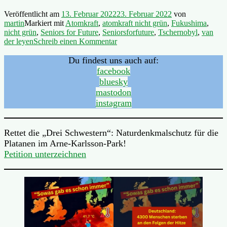
Veröffentlicht am
13. Februar 2022
23. Februar 2022
von
martin
Markiert mit
Atomkraft
,
atomkraft nicht grün
,
Fukushima
,
nicht grün
,
Seniors for Future
,
Seniorsforfuture
,
Tschernobyl
,
van
der leyen
Schreib einen Kommentar
Du findest uns auch auf:
facebook
bluesky
mastodon
instagram
Rettet die „Drei Schwestern“: Naturdenkmalschutz für die
Platanen im Arne-Karlsson-Park!
Petition unterzeichnen