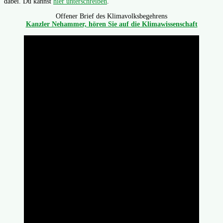
dabei. Du kannst
hier unterschreiben
.
Offener Brief des Klimavolksbegehrens
Kanzler Nehammer, hören Sie auf die Klimawissenschaft