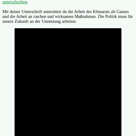
unterschreiben
.
Mit deiner Unterschrift unterstützt du die Arbeit des Klimarats als Ganzes
und die Arbeit an raschen und wirksamen Maßnahmen. Die Politik muss für
unsere Zukunft an der Umsetzung arbeiten.