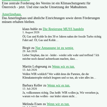
Eine zentrale Forderung des Vereins ist ein Klimaschutzgesetz für
Österreich - jetzt. Und eine rasche Umsetzung der Maßnahmen.
Amerlinghaus.
Das Amerlinghaus und ähnliche Einrichtungen sowie deren Förderungen
müssen erhalten bleiben.
klaus huhle
zu
Die Regierung MUSS handeln
1. August 2026
Öl, Gas und Kohle In den 50 er Jahren nahm der fossile Turbo richtig
Fahrt auf. Öl, Gas und Kohle…
Birgit
zu
Nur Anpassung ist zu wenig.
29. Juli 2026
Lieber Stephan, das ist - leider - wieder sehr wahr und treffend ! Ich
möchte noch darauf aufmerksam machen, dass…
Martin Lobgesang
zu
Wenn wir es tun.
13. Juli 2026
Wollen WIR wirklich? Wer wählt denn die Parteien, die die
Klimakatastrophe einfach leugnen und so tun, als wäre alles im…
Barbara Keller
zu
Wenn wir es tun.
13. Juli 2026
Ja, vollkommen richtig. Das heißt: WIR wollen ja, Wir verstehen ja,
warum wir das wollen - nur leider sitzen nicht…
Melinda Eisen
zu
Wenn wir es tun.