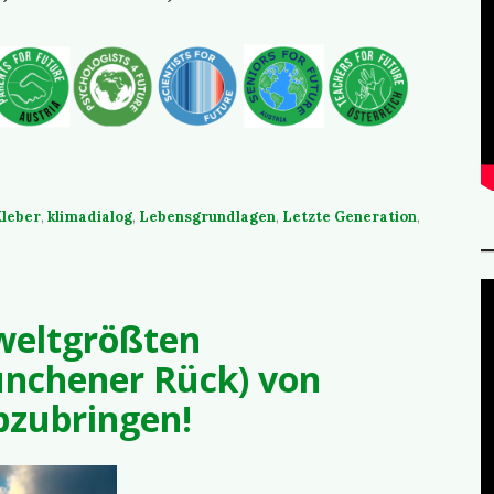
leber
,
klimadialog
,
Lebensgrundlagen
,
Letzte Generation
,
 weltgrößten
ünchener Rück) von
abzubringen!