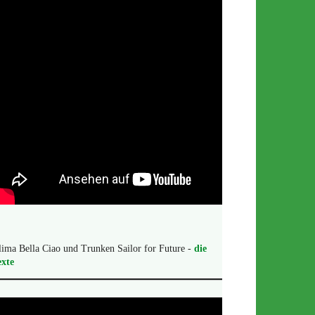
ima Bella Ciao und Trunken Sailor for Future -
die
exte