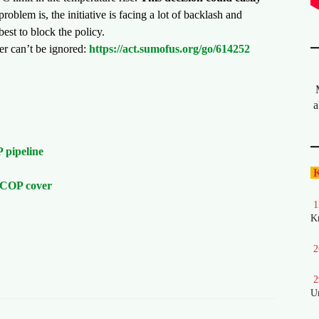
roblem is, the initiative is facing a lot of backlash and
best to block the policy.
r can’t be ignored:
https://act.sumofus.org/go/614252
a
 pipeline
K
EACOP cover
1
K
2
2
U