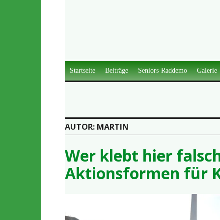
Zum
Inhalt
springen
Startseite
Beiträge
Seniors-Raddemo
Galerie
AUTOR:
MARTIN
Wer klebt hier falsch
Aktionsformen für K