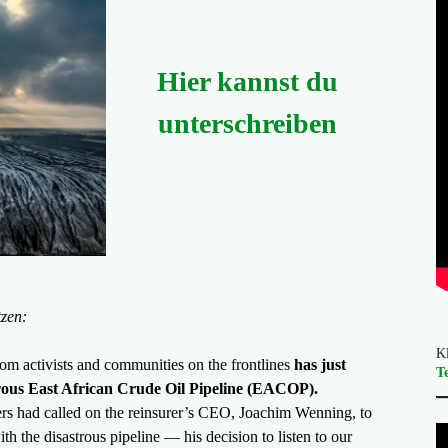
Hier kannst du
unterschreiben
tzen:
Kl
rom activists and communities on the frontlines
has just
T
rous East African Crude Oil Pipeline (EACOP).
had called on the reinsurer’s CEO, ​​Joachim Wenning, to
with the disastrous pipeline — his decision to listen to our