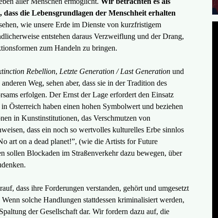
leben aller Menschen ermöglicht.
Wir betrachten es als
n, dass die Lebensgrundlagen der Menschheit erhalten
hen, wie unsere Erde im Dienste von kurzfristigem
ändlicherweise entstehen daraus Verzweiflung und der Drang,
Aktionsformen zum Handeln zu bringen.
tinction Rebellion
,
Letzte Generation / Last Generation
und
anderen Weg, sehen aber, dass sie in der Tradition des
sams erfolgen. Der Ernst der Lage erfordert den Einsatz
en in Österreich haben einen hohen Symbolwert und beziehen
ionen in Kunstinstitutionen, das Verschmutzen von
weisen, dass ein noch so wertvolles kulturelles Erbe sinnlos
 art on a dead planet!”, (wie die Artists for Future
en sollen Blockaden im Straßenverkehr dazu bewegen, über
zudenken.
auf, dass ihre Forderungen verstanden, gehört und umgesetzt
 Wenn solche Handlungen stattdessen kriminalisiert werden,
Spaltung der Gesellschaft dar. Wir fordern dazu auf, die