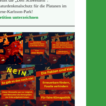
ettet die „Drei Schwestern“:
aturdenkmalschutz für die Platanen im
rne-Karlsson-Park!
etition unterzeichnen