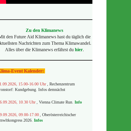
Zu den Klimanews
Mit den Future Aid Klimanews hast du täglich die
ktuellsten Nachrichten zum Thema Klimawandel.
Alles über die Klimanews erfährst du
hier
.
lima-Event Kalender:
1.09.2026, 15.00-16.00 Uhr
, Rechenzentrum
ronstorf: Kundgebung. Infos demnächst
6.09.2026, 10.30 Uhr
, Vienna Climate Run.
Info
9.09.2026, 09.00-17.00
, Oberösterreichischer
mwltkongress 2026.
Infos