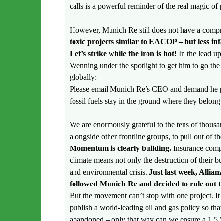
calls is a powerful reminder of the real magic of 
However, Munich Re still does not have a compr
toxic projects similar to EACOP – but less in
Let’s strike while the iron is hot!
In the lead up
Wenning under the spotlight to get him to go the
globally:
Please email Munich Re’s CEO and demand he pub
fossil fuels stay in the ground where they belong
We are enormously grateful to the tens of th
alongside other frontline groups, to pull out of t
Momentum is clearly building.
Insurance compa
climate means not only the destruction of their 
and environmental crisis.
Just last week, Allian
followed Munich Re and decided to rule out 
But the movement can’t stop with one project. It 
publish a world-leading oil and gas policy so tha
abandoned – only that way can we ensure a 1.5 °C