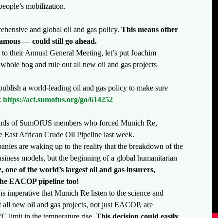
people’s mobilization.
ehensive and global oil and gas policy.
This means other
famous — could still go ahead.
 to their Annual General Meeting, let’s put ​​Joachim
 whole hog and rule out all new oil and gas projects
lish a world-leading oil and gas policy to make sure
:
https://act.sumofus.org/go/614252
ousands of SumOfUS members who forced Munich Re,
he East African Crude Oil Pipeline last week.
nies are waking up to the reality that the breakdown of the
business models, but the beginning of a global humanitarian
z, one of the world’s largest oil and gas insurers,
the EACOP pipeline too!
is imperative that Munich Re listen to the science and
t all new oil and gas projects, not just EACOP, are
 limit in the temperature rise.
This decision could easily