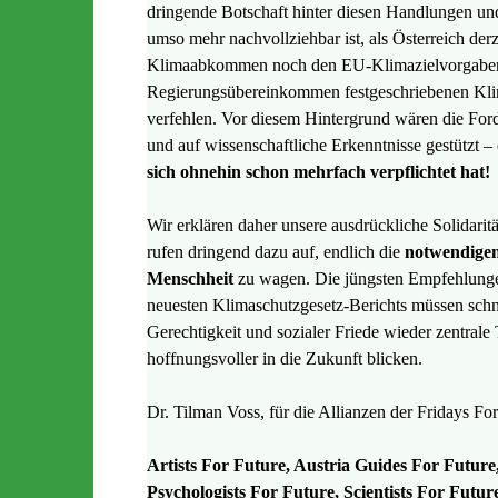
dringende Botschaft hinter diesen Handlungen un
umso mehr nachvollziehbar ist, als Österreich der
Klimaabkommen noch den EU-Klimazielvorgaben 
Regierungsübereinkommen festgeschriebenen Klim
verfehlen. Vor diesem Hintergrund wären die Ford
und auf wissenschaftliche Erkenntnisse gestützt –
sich ohnehin schon mehrfach verpflichtet hat!
Wir erklären daher unsere ausdrückliche Solidarit
rufen dringend dazu auf, endlich die
notwendigen
Menschheit
zu wagen. Die jüngsten Empfehlung
neuesten Klimaschutzgesetz-Berichts müssen schn
Gerechtigkeit und sozialer Friede wieder zentrale
hoffnungsvoller in die Zukunft blicken.
Dr. Tilman Voss, für die Allianzen der Fridays For
Artists For Future, Austria Guides For Futur
Psychologists For Future, Scientists For Futu