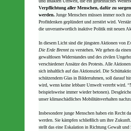
und intakten Umwelt, die ein gedeihliches Weiter
Verpflichtung aller Menschen, dafür zu sorge
werden.
Junge Menschen müssen immer noch zuse
Profitdenken geplündert und zerstört wird. Verst
die unverantwortlich inaktive Politik mit neuen 
In diesem Licht sind die jüngsten Aktionen von
Ex
Die Erde Brennt
zu verstehen. Wir gehen da einen 
gewaltlosen Widerstandes und des zivilen Ungehor
verschiedener Ansätze des Protests. Alle Aktion
sich inhaltlich auf das Aktionsziel. Die Schüttakt
schützendem Glas in Bilderrahmen, soll darauf hin
wird, wenn keine lebbare Umwelt vererbt wird. “No
beispielsweise immer wieder betonen). Desgleich
unser klimaschädliches Mobilitätsverhalten nach
Insbesondere junge Menschen haben ein Recht dar
werden. Sie kämpfen schließlich um ihre Zukunft.
stellt das eine Eskalation in Richtung Gewalt und 