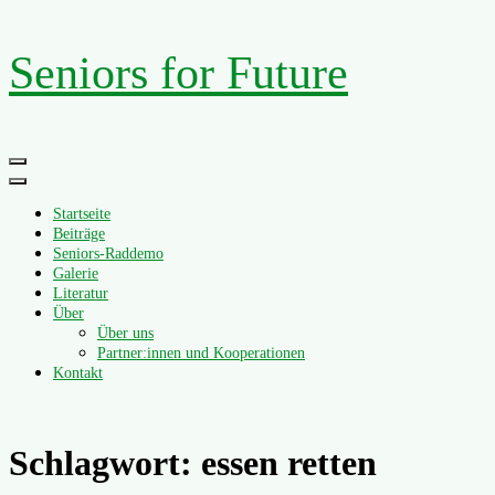
Zum
Seniors for Future
Inhalt
springen
Primäres
Menü
Startseite
Beiträge
Seniors-Raddemo
Galerie
Literatur
Über
Über uns
Partner:innen und Kooperationen
Kontakt
Schlagwort:
essen retten