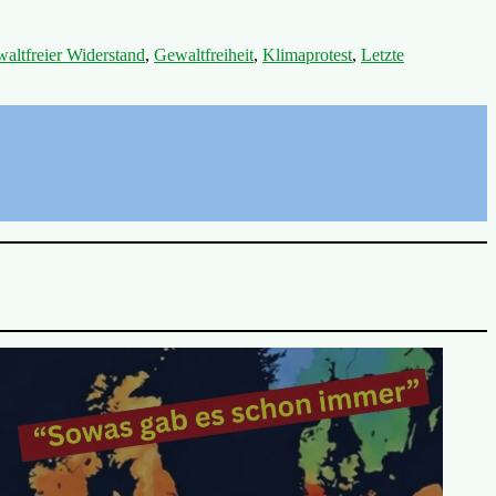
waltfreier Widerstand
,
Gewaltfreiheit
,
Klimaprotest
,
Letzte