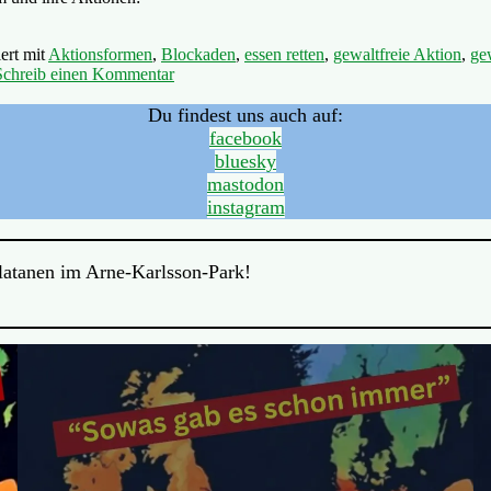
ert mit
Aktionsformen
,
Blockaden
,
essen retten
,
gewaltfreie Aktion
,
ge
Schreib einen Kommentar
Du findest uns auch auf:
facebook
bluesky
mastodon
instagram
Platanen im Arne-Karlsson-Park!