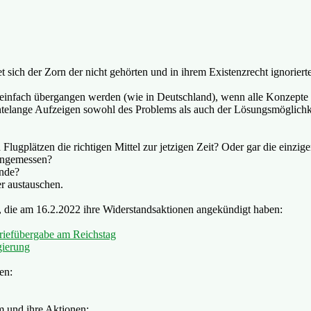
t sich der Zorn der nicht gehörten und in ihrem Existenzrecht ignorie
 einfach übergangen werden (wie in Deutschland), wenn alle Konzepte
zehntelange Aufzeigen sowohl des Problems als auch der Lösungsmöglic
gplätzen die richtigen Mittel zur jetzigen Zeit? Oder gar die einzig
 angemessen?
ände?
r austauschen.
, die am 16.2.2022 ihre Widerstandsaktionen angekündigt haben:
Briefübergabe am Reichstag
gierung
den:
m und ihre Aktionen: