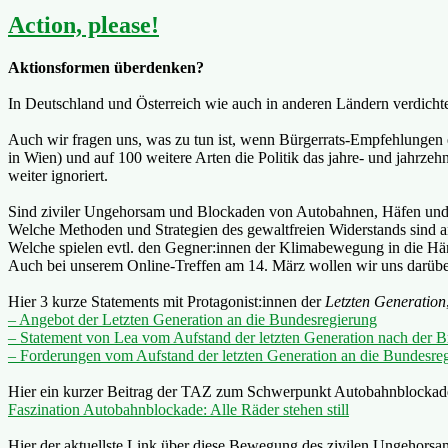
Action, please!
Aktionsformen überdenken?
In Deutschland und Österreich wie auch in anderen Ländern verdichte
Auch wir fragen uns, was zu tun ist, wenn Bürgerrats-Empfehlungen
in Wien) und auf 100 weitere Arten die Politik das jahre- und jahr
weiter ignoriert.
Sind ziviler Ungehorsam und Blockaden von Autobahnen, Häfen und Flu
Welche Methoden und Strategien des gewaltfreien Widerstands sind
Welche spielen evtl. den Gegner:innen der Klimabewegung in die H
Auch bei unserem Online-Treffen am 14. März wollen wir uns darübe
Hier 3 kurze Statements mit Protagonist:innen der
Letzten Generation
– Angebot der Letzten Generation an die Bundesregierung
– Statement von Lea vom Aufstand der letzten Generation nach der 
– Forderungen vom Aufstand der letzten Generation an die Bundesre
Hier ein kurzer Beitrag der TAZ zum Schwerpunkt Autobahnblocka
Faszination Autobahnblockade: Alle Räder stehen still
Hier der aktuellste Link über diese Bewegung des zivilen Ungehorsa