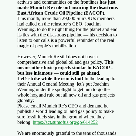
activists and communities on the frontlines
has just
made Munich Re rule out insuring the disastrous
East African Crude Oil Pipeline (EACOP).
This month, more than 29,000 SumOfUs members
had called on the reinsurer’s CEO, ​​Joachim
Wenning, to do the right thing for the planet and end
its ties with the disastrous pipeline — his decision to
listen to our calls is a powerful reminder of the real
magic of people’s mobilization.
However, Munich Re still does not have a
comprehensive and global oil and gas policy.
This
means other toxic projects similar to EACOP –
but less infamous — could still go ahead.
Let’s strike while the iron is hot!
In the lead up to
their Annual General Meeting, let’s put ​​Joachim
Wenning under the spotlight to get him to go the
whole hog and rule out all new oil and gas projects
globally:
Please email Munich Re’s CEO and demand he
publish a world-leading oil and gas policy to make
sure fossil fuels stay in the ground where they
belong:
https://act.sumofus.org/go/614252
We are enormously grateful to the tens of thousands