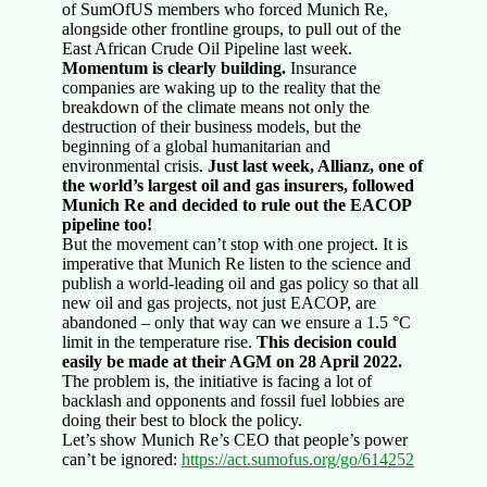
of SumOfUS members who forced Munich Re,
alongside other frontline groups, to pull out of the
East African Crude Oil Pipeline last week.
Momentum is clearly building.
Insurance
companies are waking up to the reality that the
breakdown of the climate means not only the
destruction of their business models, but the
beginning of a global humanitarian and
environmental crisis.
Just last week, Allianz, one of
the world’s largest oil and gas insurers, followed
Munich Re and decided to rule out the EACOP
pipeline too!
But the movement can’t stop with one project. It is
imperative that Munich Re listen to the science and
publish a world-leading oil and gas policy so that all
new oil and gas projects, not just EACOP, are
abandoned – only that way can we ensure a 1.5 °C
limit in the temperature rise.
This decision could
easily be made at their AGM on 28 April 2022.
The problem is, the initiative is facing a lot of
backlash and opponents and fossil fuel lobbies are
doing their best to block the policy.
Let’s show Munich Re’s CEO that people’s power
can’t be ignored:
https://act.sumofus.org/go/614252