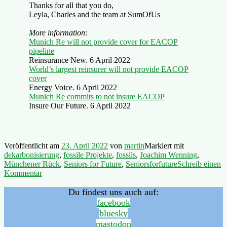
Thanks for all that you do,
Leyla, Charles and the team at SumOfUs
More information:
Munich Re will not provide cover for EACOP
pipeline
Reinsurance New. 6 April 2022
World’s largest reinsurer will not provide EACOP
cover
Energy Voice. 6 April 2022
Munich Re commits to not insure EACOP
Insure Our Future. 6 April 2022
Veröffentlicht am
23. April 2022
von
martin
Markiert mit
dekarbonisierung
,
fossile Projekte
,
fossils
,
Joachim Wenning
,
Münchener Rück
,
Seniors for Future
,
Seniorsforfuture
Schreib einen
Kommentar
Du findest uns auch auf:
facebook
bluesky
mastodon