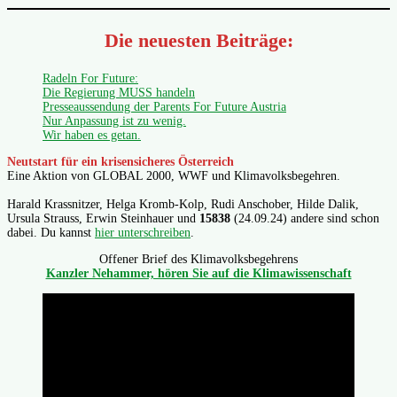
Die neuesten Beiträge:
Radeln For Future:
Die Regierung MUSS handeln
Presseaussendung der Parents For Future Austria
Nur Anpassung ist zu wenig.
Wir haben es getan.
Neutstart für ein krisensicheres Österreich
Eine Aktion von GLOBAL 2000, WWF und Klimavolksbegehren.
Harald Krassnitzer, Helga Kromb-Kolp, Rudi Anschober, Hilde Dalik,
Ursula Strauss, Erwin Steinhauer und
15838
(24.09.24) andere sind schon
dabei. Du kannst
hier unterschreiben
.
Offener Brief des Klimavolksbegehrens
Kanzler Nehammer, hören Sie auf die Klimawissenschaft