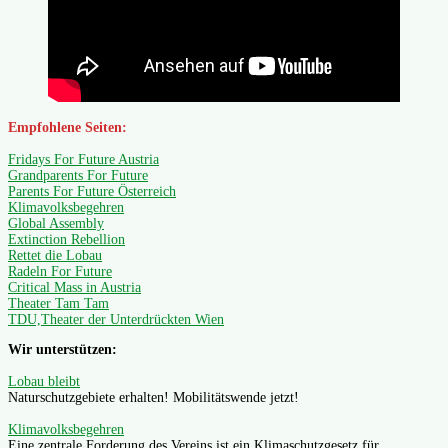
Empfohlene Seiten:
Fridays For Future Austria
Grandparents For Future
Parents For Future Österreich
Klimavolksbegehren
Global Assembly
Extinction Rebellion
Rettet die Lobau
Radeln For Future
Critical Mass in Austria
Theater Tam Tam
TDU,Theater der Unterdrückten Wien
Wir unterstützen:
Lobau bleibt
Naturschutzgebiete erhalten! Mobilitätswende jetzt!
Klimavolksbegehren
Eine zentrale Forderung des Vereins ist ein Klimaschutzgesetz für