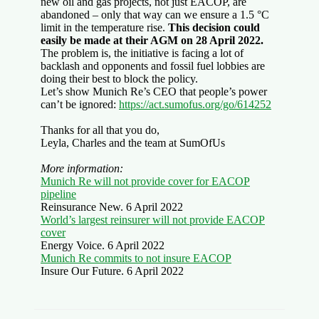
new oil and gas projects, not just EACOP, are
abandoned – only that way can we ensure a 1.5 °C
limit in the temperature rise.
This decision could
easily be made at their AGM on 28 April 2022.
The problem is, the initiative is facing a lot of
backlash and opponents and fossil fuel lobbies are
doing their best to block the policy.
Let’s show Munich Re’s CEO that people’s power
can’t be ignored:
https://act.sumofus.org/go/614252
Thanks for all that you do,
Leyla, Charles and the team at SumOfUs
More information:
Munich Re will not provide cover for EACOP
pipeline
Reinsurance New. 6 April 2022
World’s largest reinsurer will not provide EACOP
cover
Energy Voice. 6 April 2022
Munich Re commits to not insure EACOP
Insure Our Future. 6 April 2022