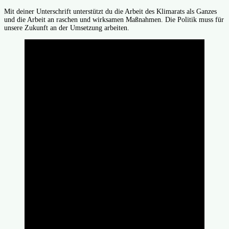
Mit deiner Unterschrift unterstützt du die Arbeit des Klimarats als Ganzes
und die Arbeit an raschen und wirksamen Maßnahmen. Die Politik muss für
unsere Zukunft an der Umsetzung arbeiten.