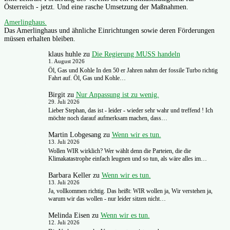
Österreich - jetzt. Und eine rasche Umsetzung der Maßnahmen.
Amerlinghaus.
Das Amerlinghaus und ähnliche Einrichtungen sowie deren Förderungen
müssen erhalten bleiben.
klaus huhle
zu
Die Regierung MUSS handeln
1. August 2026
Öl, Gas und Kohle In den 50 er Jahren nahm der fossile Turbo richtig
Fahrt auf. Öl, Gas und Kohle…
Birgit
zu
Nur Anpassung ist zu wenig.
29. Juli 2026
Lieber Stephan, das ist - leider - wieder sehr wahr und treffend ! Ich
möchte noch darauf aufmerksam machen, dass…
Martin Lobgesang
zu
Wenn wir es tun.
13. Juli 2026
Wollen WIR wirklich? Wer wählt denn die Parteien, die die
Klimakatastrophe einfach leugnen und so tun, als wäre alles im…
Barbara Keller
zu
Wenn wir es tun.
13. Juli 2026
Ja, vollkommen richtig. Das heißt: WIR wollen ja, Wir verstehen ja,
warum wir das wollen - nur leider sitzen nicht…
Melinda Eisen
zu
Wenn wir es tun.
12. Juli 2026