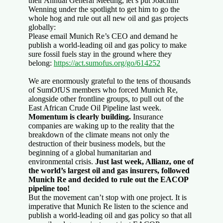
their Annual General Meeting, let’s put ​​Joachim
Wenning under the spotlight to get him to go the
whole hog and rule out all new oil and gas projects
globally:
Please email Munich Re’s CEO and demand he
publish a world-leading oil and gas policy to make
sure fossil fuels stay in the ground where they
belong:
https://act.sumofus.org/go/614252
We are enormously grateful to the tens of thousands
of SumOfUS members who forced Munich Re,
alongside other frontline groups, to pull out of the
East African Crude Oil Pipeline last week.
Momentum is clearly building.
Insurance
companies are waking up to the reality that the
breakdown of the climate means not only the
destruction of their business models, but the
beginning of a global humanitarian and
environmental crisis.
Just last week, Allianz, one of
the world’s largest oil and gas insurers, followed
Munich Re and decided to rule out the EACOP
pipeline too!
But the movement can’t stop with one project. It is
imperative that Munich Re listen to the science and
publish a world-leading oil and gas policy so that all