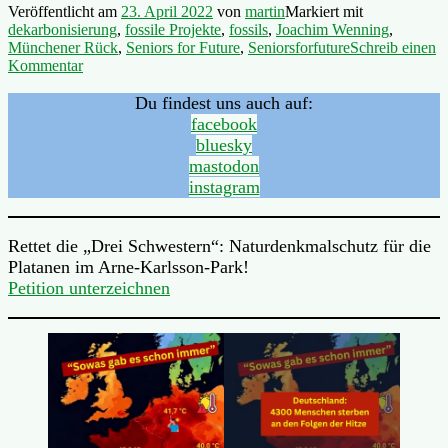
Veröffentlicht am
23. April 2022
von
martin
Markiert mit
dekarbonisierung
,
fossile Projekte
,
fossils
,
Joachim Wenning
,
Münchener Rück
,
Seniors for Future
,
Seniorsforfuture
Schreib einen
Kommentar
Du findest uns auch auf:
facebook
bluesky
mastodon
instagram
Rettet die „Drei Schwestern“: Naturdenkmalschutz für die
Platanen im Arne-Karlsson-Park!
Petition unterzeichnen