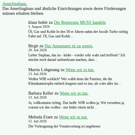
Amerlinghaus.
Das Amerlinghaus und ähnliche Einrichtungen sowie deren Förderungen
müssen erhalten bleiben.
klaus huhle
zu
Die Regierung MUSS handeln
1. August 2026
Öl, Gas und Kohle In den 50 er Jahren nahm der fossile Turbo richtig
Fahrt auf. Öl, Gas und Kohle…
Birgit
zu
Nur Anpassung ist zu wenig.
29. Juli 2026
Lieber Stephan, das ist - leider - wieder sehr wahr und treffend ! Ich
möchte noch darauf aufmerksam machen, dass…
Martin Lobgesang
zu
Wenn wir es tun.
13. Juli 2026
Wollen WIR wirklich? Wer wählt denn die Parteien, die die
Klimakatastrophe einfach leugnen und so tun, als wäre alles im…
Barbara Keller
zu
Wenn wir es tun.
13. Juli 2026
Ja, vollkommen richtig. Das heißt: WIR wollen ja, Wir verstehen ja,
warum wir das wollen - nur leider sitzen nicht…
Melinda Eisen
zu
Wenn wir es tun.
12. Juli 2026
Die Verleugnung der Verantwortung ist ungeheuer.