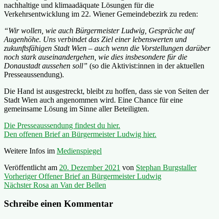
nachhaltige und klimaadäquate Lösungen für die
Verkehrsentwicklung im 22. Wiener Gemeindebezirk zu reden:
“Wir wollen, wie auch Bürgermeister Ludwig, Gespräche auf
Augenhöhe. Uns verbindet das Ziel einer lebenswerten und
zukunftsfähigen Stadt Wien – auch wenn die Vorstellungen darüber
noch stark auseinandergehen, wie dies insbesondere für die
Donaustadt aussehen soll”
(so die Aktivist:innen in der aktuellen
Presseaussendung).
Die Hand ist ausgestreckt, bleibt zu hoffen, dass sie von Seiten der
Stadt Wien auch angenommen wird. Eine Chance für eine
gemeinsame Lösung im Sinne aller Beteiligten.
Die Presseaussendung findest du hier.
Den offenen Brief an Bürgermeister Ludwig hier.
Weitere Infos im
Medienspiegel
Veröffentlicht am
20. Dezember 2021
von
Stephan Burgstaller
Beitragsnavigation
Vorheriger
Vorheriger
Offener Brief an Bürgermeister Ludwig
Nächster
Beitrag:
Nächster
Rosa an Van der Bellen
Beitrag:
Schreibe einen Kommentar