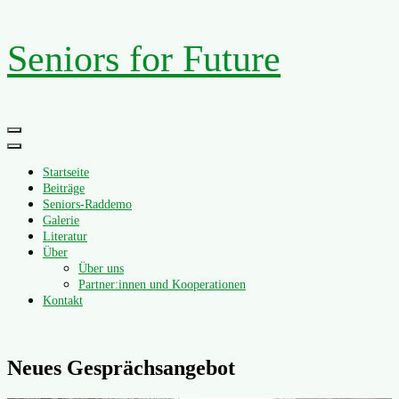
Zum
Seniors for Future
Inhalt
springen
Primäres
Menü
Startseite
Beiträge
Seniors-Raddemo
Galerie
Literatur
Über
Über uns
Partner:innen und Kooperationen
Kontakt
Neues Gesprächsangebot