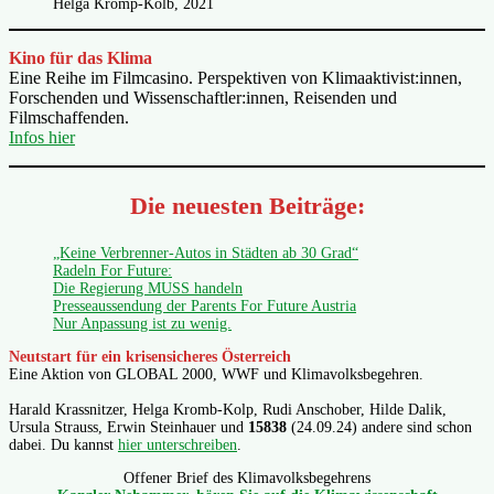
Helga Kromp-Kolb, 2021
Kino für das Klima
Eine Reihe im Filmcasino. Perspektiven von Klimaaktivist:innen,
Forschenden und Wissenschaftler:innen, Reisenden und
Filmschaffenden.
Infos hier
Die neuesten Beiträge:
„Keine Verbrenner-Autos in Städten ab 30 Grad“
Radeln For Future:
Die Regierung MUSS handeln
Presseaussendung der Parents For Future Austria
Nur Anpassung ist zu wenig.
Neutstart für ein krisensicheres Österreich
Eine Aktion von GLOBAL 2000, WWF und Klimavolksbegehren.
Harald Krassnitzer, Helga Kromb-Kolp, Rudi Anschober, Hilde Dalik,
Ursula Strauss, Erwin Steinhauer und
15838
(24.09.24) andere sind schon
dabei. Du kannst
hier unterschreiben
.
Offener Brief des Klimavolksbegehrens