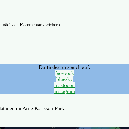
n nächsten Kommentar speichern.
Du findest uns auch auf:
facebook
bluesky
mastodon
instagram
Platanen im Arne-Karlsson-Park!