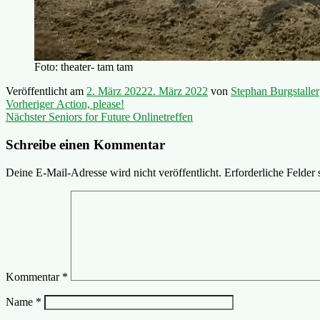
Foto: theater- tam tam
Veröffentlicht am
2. März 2022
2. März 2022
von
Stephan Burgstaller
Beitragsnavigation
Vorheriger
Vorheriger
Action, please!
Nächster
Beitrag:
Nächster
Seniors for Future Onlinetreffen
Beitrag:
Schreibe einen Kommentar
Deine E-Mail-Adresse wird nicht veröffentlicht.
Erforderliche Felder 
Kommentar
*
Name
*