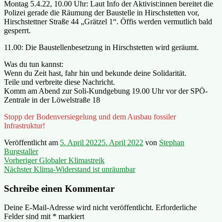
Montag 5.4.22, 10.00 Uhr: Laut Info der Aktivist:innen bereitet die
Polizei gerade die Räumung der Baustelle in Hirschstetten vor,
Hirschstettner Straße 44 „Grätzel 1“. Öffis werden vermutlich bald
gesperrt.
11.00: Die Baustellenbesetzung in Hirschstetten wird geräumt.
Was du tun kannst:
Wenn du Zeit hast, fahr hin und bekunde deine Solidarität.
Teile und verbreite diese Nachricht.
Komm am Abend zur Soli-Kundgebung 19.00 Uhr vor der SPÖ-
Zentrale in der Löwelstraße 18
Stopp der Bodenversiegelung und dem Ausbau fossiler
Infrastruktur!
Veröffentlicht am
5. April 2022
5. April 2022
von
Stephan
Burgstaller
Beitragsnavigation
Vorheriger
Vorheriger
Globaler Klimastreik
Nächster
Beitrag:
Nächster
Klima-Widerstand ist unräumbar
Beitrag:
Schreibe einen Kommentar
Deine E-Mail-Adresse wird nicht veröffentlicht.
Erforderliche
Felder sind mit
*
markiert