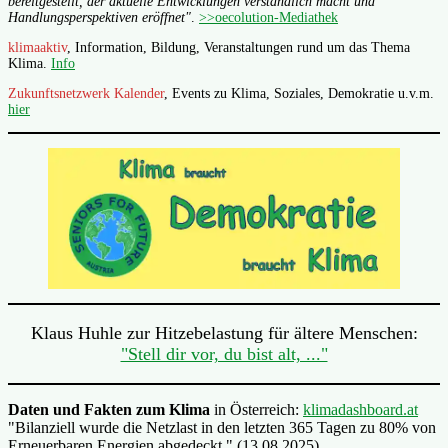
bereitgestellt, der aktuelle Entwicklungen verständlich macht und
Handlungsperspektiven eröffnet"
.
>>oecolution-Mediathek
klimaaktiv
, Information, Bildung, Veranstaltungen rund um das Thema
Klima.
Info
Zukunftsnetzwerk Kalender
, Events zu Klima, Soziales, Demokratie u.v.m.
hier
Klaus Huhle zur Hitzebelastung für ältere Menschen:
"Stell dir vor, du bist alt, ..."
Daten und Fakten zum Klima
in Österreich:
klimadashboard.at
"Bilanziell wurde die Netzlast in den letzten 365 Tagen zu 80% von
Erneuerbaren Energien abgedeckt." (13.08.2025)