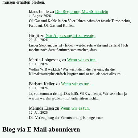
müssen erhalten bleiben.
klaus huhle
zu
Die Regierung MUSS handeln
1. August 2026
Öl, Gas und Kohle In den 50 er Jahren nahm der fossile Turbo richtig
Fahrt auf. Öl, Gas und Kohle…
Birgit
zu
Nur Anpassung ist zu wenig.
29. Juli 2026
Lieber Stephan, das ist - leider - wieder sehr wahr und treffend ! Ich
möchte noch darauf aufmerksam machen, dass…
Martin Lobgesang
zu
Wenn wir es tun.
13. Juli 2026
Wollen WIR wirklich? Wer wählt denn die Parteien, die die
Klimakatastrophe einfach leugnen und so tun, als wäre alles im…
Barbara Keller
zu
Wenn wir es tun.
13. Juli 2026
Ja, vollkommen richtig. Das heißt: WIR wollen ja, Wir verstehen ja,
warum wir das wollen - nur leider sitzen nicht…
Melinda Eisen
zu
Wenn wir es tun.
12. Juli 2026
Die Verleugnung der Verantwortung ist ungeheuer.
Blog via E-Mail abonnieren