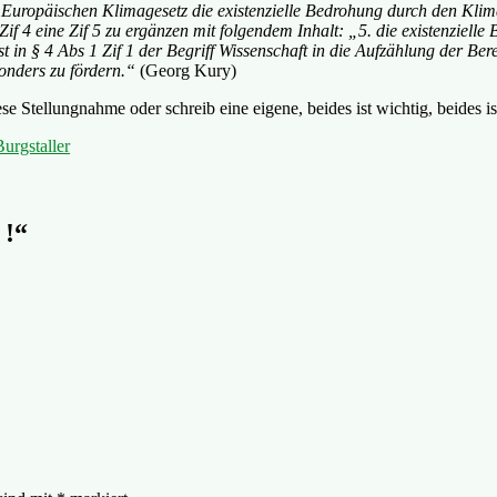
 Europäischen Klimagesetz die existenzielle Bedrohung durch den Kli
2 Zif 4 eine Zif 5 zu ergänzen mit folgendem Inhalt: „5. die existenzi
n § 4 Abs 1 Zif 1 der Begriff Wissenschaft in die Aufzählung der Bere
onders zu fördern.“
(Georg Kury)
ese Stellungnahme oder schreib eine eigene, beides ist wichtig, beides i
urgstaller
 !
“