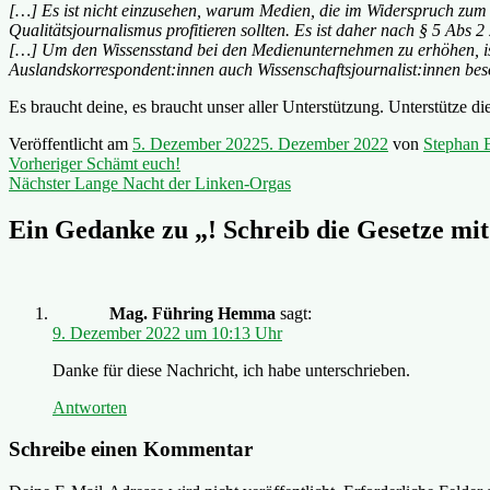
[…] Es ist nicht einzusehen, warum Medien, die im Widerspruch zum
Qualitätsjournalismus profitieren sollten. Es ist daher nach § 5 Abs 
[…] Um den Wissensstand bei den Medienunternehmen zu erhöhen, ist i
Auslandskorrespondent:innen auch Wissenschaftsjournalist:innen bes
Es braucht deine, es braucht unser aller Unterstützung. Unterstütze di
Veröffentlicht am
5. Dezember 2022
5. Dezember 2022
von
Stephan B
Beitragsnavigation
Vorheriger
Vorheriger
Schämt euch!
Nächster
Beitrag:
Nächster
Lange Nacht der Linken-Orgas
Beitrag:
Ein Gedanke zu „
! Schreib die Gesetze mit
Mag. Führing Hemma
sagt:
9. Dezember 2022 um 10:13 Uhr
Danke für diese Nachricht, ich habe unterschrieben.
Antworten
Schreibe einen Kommentar