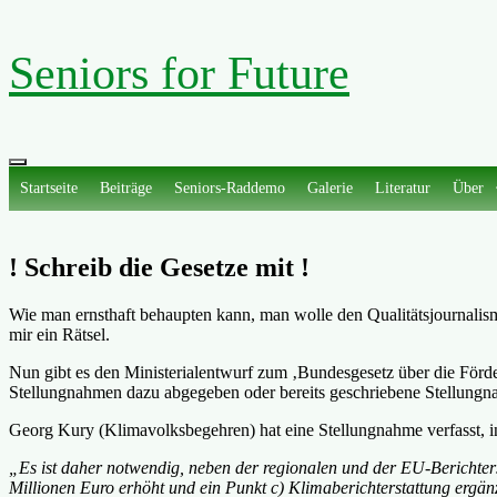
Zum
Seniors for Future
Inhalt
springen
Primäres
Menü
Startseite
Beiträge
Seniors-Raddemo
Galerie
Literatur
Über
! Schreib die Gesetze mit !
Wie man ernsthaft behaupten kann, man wolle den Qualitätsjournalismu
mir ein Rätsel.
Nun gibt es den Ministerialentwurf zum ‚Bundesgesetz über die Förd
Stellungnahmen dazu abgegeben oder bereits geschriebene Stellungn
Georg Kury (Klimavolksbegehren) hat eine Stellungnahme verfasst, in 
„Es ist daher notwendig, neben der regionalen und der EU-Berichterst
Millionen Euro erhöht und ein Punkt c) Klimaberichterstattung ergän