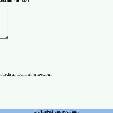
sind mit
*
markiert
n nächsten Kommentar speichern.
Du findest uns auch auf: