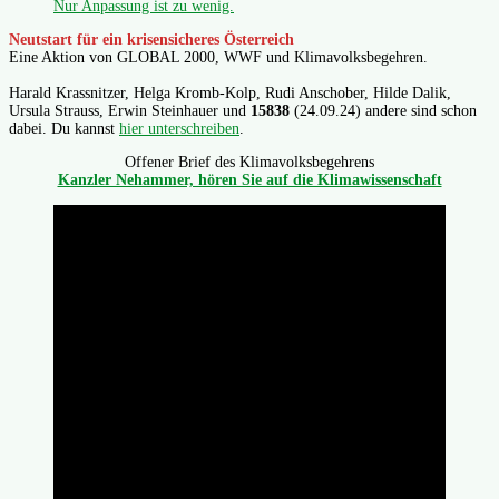
Nur Anpassung ist zu wenig.
Neutstart für ein krisensicheres Österreich
Eine Aktion von GLOBAL 2000, WWF und Klimavolksbegehren.
Harald Krassnitzer, Helga Kromb-Kolp, Rudi Anschober, Hilde Dalik,
Ursula Strauss, Erwin Steinhauer und
15838
(24.09.24) andere sind schon
dabei. Du kannst
hier unterschreiben
.
Offener Brief des Klimavolksbegehrens
Kanzler Nehammer, hören Sie auf die Klimawissenschaft