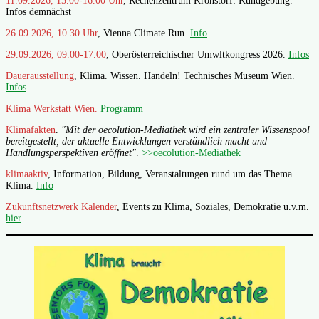
11.09.2026, 15.00-16.00 Uhr
, Rechenzentrum Kronstorf: Kundgebung.
Infos demnächst
26.09.2026, 10.30 Uhr
, Vienna Climate Run.
Info
29.09.2026, 09.00-17.00
, Oberösterreichischer Umwltkongress 2026.
Infos
Dauerausstellung
, Klima. Wissen. Handeln! Technisches Museum Wien.
Infos
Klima Werkstatt Wien.
Programm
Klimafakten
.
"Mit der oecolution-Mediathek wird ein zentraler Wissenspool
bereitgestellt, der aktuelle Entwicklungen verständlich macht und
Handlungsperspektiven eröffnet"
.
>>oecolution-Mediathek
klimaaktiv
, Information, Bildung, Veranstaltungen rund um das Thema
Klima.
Info
Zukunftsnetzwerk Kalender
, Events zu Klima, Soziales, Demokratie u.v.m.
hier