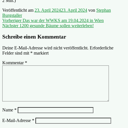
2 Min.)
Veröffentlicht am
23. April 2024
23. April 2024
von
Stephan
Burgstaller
Beitragsnavigation
Vorheriger
Vorheriger
Das war der WWKS am 19.04.2024 in Wien
Nächster
Beitrag:
Nächster
1200 gesunde Bäume sollen weiterleben!
Beitrag:
Schreibe einen Kommentar
Deine E-Mail-Adresse wird nicht veröffentlicht.
Erforderliche
Felder sind mit
*
markiert
Kommentar
*
Name
*
E-Mail-Adresse
*