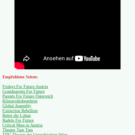
Empfohlene Seiten:
Fridays For Future Austria
Grandparents For Future
Parents For Future Österreich
Klimavolksbegehren
Global Assembly
Extinction Rebellion
Rettet die Lobau
Radeln For Future
Critical Mass in Austria
Theater Tam Tam
TDU,Theater der Unterdrückten Wien