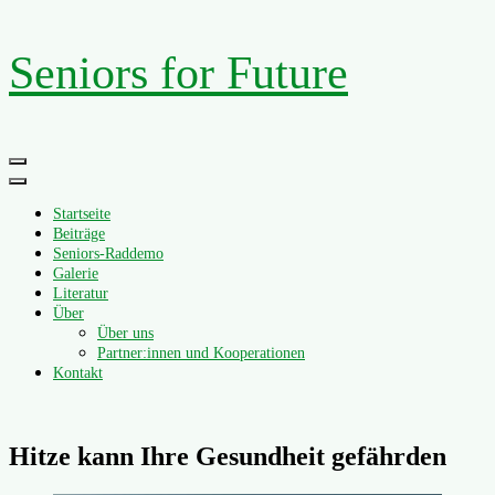
Zum
Seniors for Future
Inhalt
springen
Primäres
Menü
Startseite
Beiträge
Seniors-Raddemo
Galerie
Literatur
Über
Über uns
Partner:innen und Kooperationen
Kontakt
Hitze kann Ihre Gesundheit gefährden