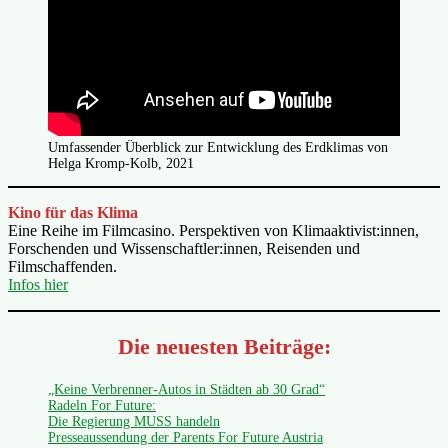
Umfassender Überblick zur Entwicklung des Erdklimas von
Helga Kromp-Kolb, 2021
Kino für das Klima
Eine Reihe im Filmcasino. Perspektiven von Klimaaktivist:innen,
Forschenden und Wissenschaftler:innen, Reisenden und
Filmschaffenden.
Infos hier
Die neuesten Beiträge:
„Keine Verbrenner-Autos in Städten ab 30 Grad“
Radeln For Future:
Die Regierung MUSS handeln
Presseaussendung der Parents For Future Austria