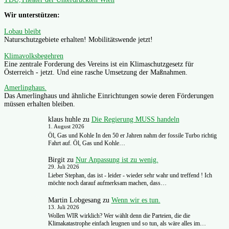
Wir unterstützen:
Lobau bleibt
Naturschutzgebiete erhalten! Mobilitätswende jetzt!
Klimavolksbegehren
Eine zentrale Forderung des Vereins ist ein Klimaschutzgesetz für
Österreich - jetzt. Und eine rasche Umsetzung der Maßnahmen.
Amerlinghaus.
Das Amerlinghaus und ähnliche Einrichtungen sowie deren Förderungen
müssen erhalten bleiben.
klaus huhle
zu
Die Regierung MUSS handeln
1. August 2026
Öl, Gas und Kohle In den 50 er Jahren nahm der fossile Turbo richtig
Fahrt auf. Öl, Gas und Kohle…
Birgit
zu
Nur Anpassung ist zu wenig.
29. Juli 2026
Lieber Stephan, das ist - leider - wieder sehr wahr und treffend ! Ich
möchte noch darauf aufmerksam machen, dass…
Martin Lobgesang
zu
Wenn wir es tun.
13. Juli 2026
Wollen WIR wirklich? Wer wählt denn die Parteien, die die
Klimakatastrophe einfach leugnen und so tun, als wäre alles im…