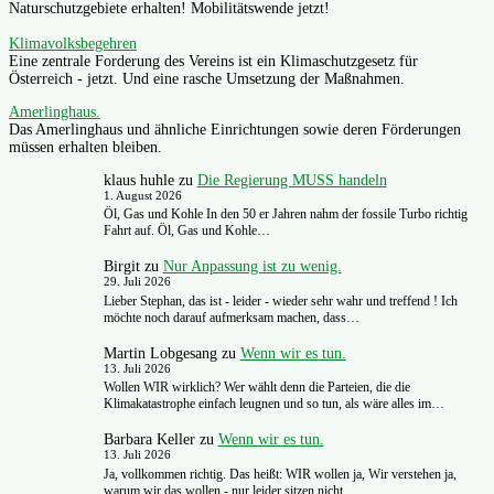
Naturschutzgebiete erhalten! Mobilitätswende jetzt!
Klimavolksbegehren
Eine zentrale Forderung des Vereins ist ein Klimaschutzgesetz für
Österreich - jetzt. Und eine rasche Umsetzung der Maßnahmen.
Amerlinghaus.
Das Amerlinghaus und ähnliche Einrichtungen sowie deren Förderungen
müssen erhalten bleiben.
klaus huhle
zu
Die Regierung MUSS handeln
1. August 2026
Öl, Gas und Kohle In den 50 er Jahren nahm der fossile Turbo richtig
Fahrt auf. Öl, Gas und Kohle…
Birgit
zu
Nur Anpassung ist zu wenig.
29. Juli 2026
Lieber Stephan, das ist - leider - wieder sehr wahr und treffend ! Ich
möchte noch darauf aufmerksam machen, dass…
Martin Lobgesang
zu
Wenn wir es tun.
13. Juli 2026
Wollen WIR wirklich? Wer wählt denn die Parteien, die die
Klimakatastrophe einfach leugnen und so tun, als wäre alles im…
Barbara Keller
zu
Wenn wir es tun.
13. Juli 2026
Ja, vollkommen richtig. Das heißt: WIR wollen ja, Wir verstehen ja,
warum wir das wollen - nur leider sitzen nicht…