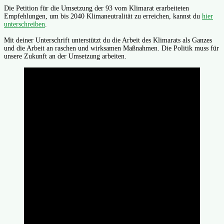
Die Petition für die Umsetzung der 93 vom Klimarat erarbeiteten
Empfehlungen, um bis 2040 Klimaneutralität zu erreichen, kannst du
hier
unterschreiben
.
Mit deiner Unterschrift unterstützt du die Arbeit des Klimarats als Ganzes
und die Arbeit an raschen und wirksamen Maßnahmen. Die Politik muss für
unsere Zukunft an der Umsetzung arbeiten.