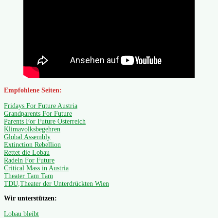
Empfohlene Seiten:
Fridays For Future Austria
Grandparents For Future
Parents For Future Österreich
Klimavolksbegehren
Global Assembly
Extinction Rebellion
Rettet die Lobau
Radeln For Future
Critical Mass in Austria
Theater Tam Tam
TDU,Theater der Unterdrückten Wien
Wir unterstützen:
Lobau bleibt