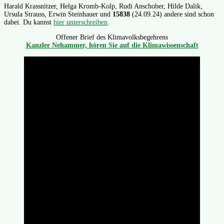
Harald Krassnitzer, Helga Kromb-Kolp, Rudi Anschober, Hilde Dalik,
Ursula Strauss, Erwin Steinhauer und
15838
(24.09.24) andere sind schon
dabei. Du kannst
hier unterschreiben
.
Offener Brief des Klimavolksbegehrens
Kanzler Nehammer, hören Sie auf die Klimawissenschaft