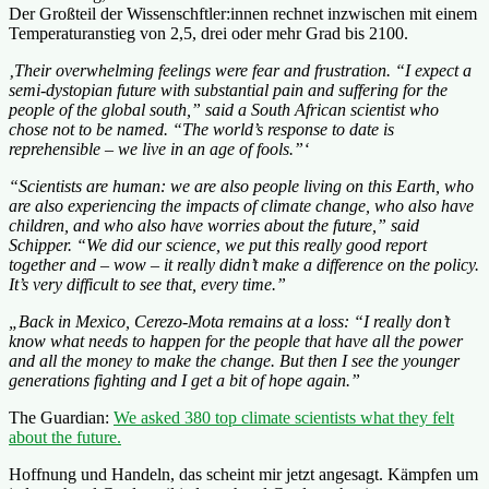
Der Großteil der Wissenschftler:innen rechnet inzwischen mit einem
Temperaturanstieg von 2,5, drei oder mehr Grad bis 2100.
‚Their overwhelming feelings were fear and frustration. “I expect a
semi-dystopian future with substantial pain and suffering for the
people of the global south,” said a South African scientist who
chose not to be named. “The world’s response to date is
reprehensible – we live in an age of fools.”‘
“Scientists are human: we are also people living on this Earth, who
are also experiencing the impacts of climate change, who also have
children, and who also have worries about the future,” said
Schipper. “We did our science, we put this really good report
together and – wow – it really didn’t make a difference on the policy.
It’s very difficult to see that, every time.”
„Back in Mexico, Cerezo-Mota remains at a loss: “I really don’t
know what needs to happen for the people that have all the power
and all the money to make the change. But then I see the younger
generations fighting and I get a bit of hope again.”
The Guardian:
We asked 380 top climate scientists what they felt
about the future.
Hoffnung und Handeln, das scheint mir jetzt angesagt. Kämpfen um