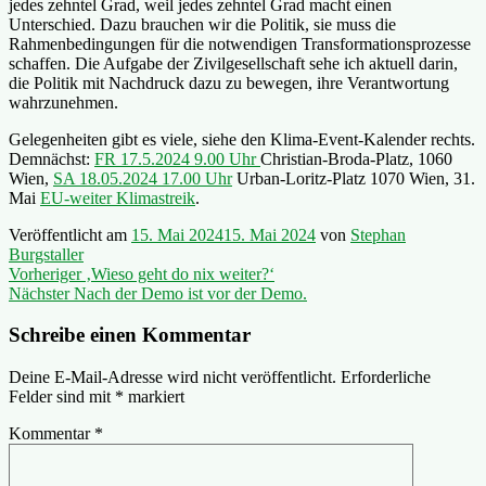
jedes zehntel Grad, weil jedes zehntel Grad macht einen
Unterschied. Dazu brauchen wir die Politik, sie muss die
Rahmenbedingungen für die notwendigen Transformationsprozesse
schaffen. Die Aufgabe der Zivilgesellschaft sehe ich aktuell darin,
die Politik mit Nachdruck dazu zu bewegen, ihre Verantwortung
wahrzunehmen.
Gelegenheiten gibt es viele, siehe den Klima-Event-Kalender rechts.
Demnächst:
FR 17.5.2024 9.00 Uhr
Christian-Broda-Platz, 1060
Wien,
SA 18.05.2024 17.00 Uhr
Urban-Loritz-Platz 1070 Wien, 31.
Mai
EU-weiter Klimastreik
.
Veröffentlicht am
15. Mai 2024
15. Mai 2024
von
Stephan
Burgstaller
Beitragsnavigation
Vorheriger
Vorheriger
‚Wieso geht do nix weiter?‘
Nächster
Beitrag:
Nächster
Nach der Demo ist vor der Demo.
Beitrag:
Schreibe einen Kommentar
Deine E-Mail-Adresse wird nicht veröffentlicht.
Erforderliche
Felder sind mit
*
markiert
Kommentar
*