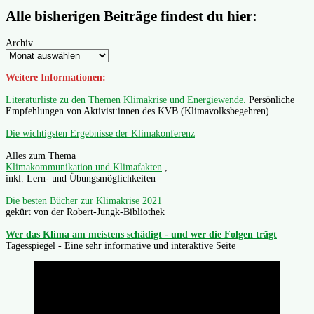
Alle bisherigen Beiträge findest du hier:
Archiv
Weitere Informationen:
Literaturliste zu den Themen Klimakrise und Energiewende.
Persönliche
Empfehlungen von Aktivist:innen des KVB (Klimavolksbegehren)
Die wichtigsten Ergebnisse der Klimakonferenz
Alles zum Thema
Klimakommunikation und Klimafakten
,
inkl. Lern- und Übungsmöglichkeiten
Die besten Bücher zur Klimakrise 2021
gekürt von der Robert-Jungk-Bibliothek
Wer das Klima am meistens schädigt - und wer die Folgen trägt
Tagesspiegel - Eine sehr informative und interaktive Seite