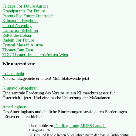
Fridays For Future Austria
Grandparents For Future
Parents For Future Österreich
Klimavolksbegehren
Global Assembly
Extinction Rebellion
Rettet die Lobau
Radeln For Future
Critical Mass in Austria
Theater Tam Tam
TDU,Theater der Unterdrückten Wien
Wir unterstützen:
Lobau bleibt
Naturschutzgebiete erhalten! Mobilitätswende jetzt!
Klimavolksbegehren
Eine zentrale Forderung des Vereins ist ein Klimaschutzgesetz für
Österreich - jetzt. Und eine rasche Umsetzung der Maßnahmen.
Amerlinghaus.
Das Amerlinghaus und ähnliche Einrichtungen sowie deren Förderungen
müssen erhalten bleiben.
klaus huhle
zu
Die Regierung MUSS handeln
1. August 2026
Öl, Gas und Kohle In den 50 er Jahren nahm der fossile Turbo richtig