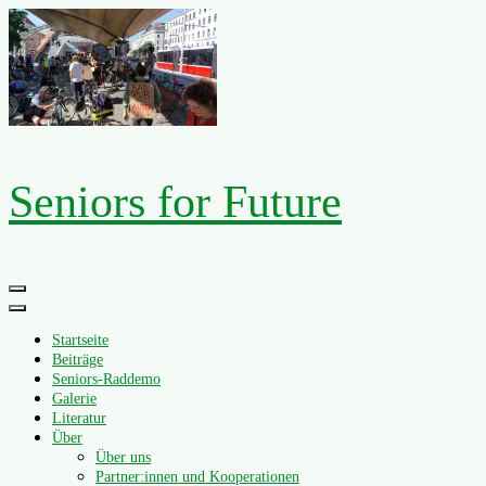
Zum
Inhalt
springen
Seniors for Future
Primäres
Menü
Startseite
Beiträge
Seniors-Raddemo
Galerie
Literatur
Über
Über uns
Partner:innen und Kooperationen