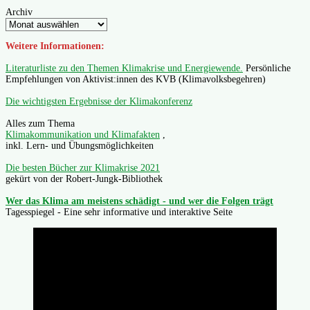
Archiv
Weitere Informationen:
Literaturliste zu den Themen Klimakrise und Energiewende.
Persönliche
Empfehlungen von Aktivist:innen des KVB (Klimavolksbegehren)
Die wichtigsten Ergebnisse der Klimakonferenz
Alles zum Thema
Klimakommunikation und Klimafakten
,
inkl. Lern- und Übungsmöglichkeiten
Die besten Bücher zur Klimakrise 2021
gekürt von der Robert-Jungk-Bibliothek
Wer das Klima am meistens schädigt - und wer die Folgen trägt
Tagesspiegel - Eine sehr informative und interaktive Seite