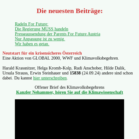
Die neuesten Beiträge:
Radeln For Future:
Die Regierung MUSS handeln
Presseaussendung der Parents For Future Austria
Nur Anpassung ist zu wenig.
Wir haben es getan.
Neutstart für ein krisensicheres Österreich
Eine Aktion von GLOBAL 2000, WWF und Klimavolksbegehren.
Harald Krassnitzer, Helga Kromb-Kolp, Rudi Anschober, Hilde Dalik,
Ursula Strauss, Erwin Steinhauer und
15838
(24.09.24) andere sind schon
dabei. Du kannst
hier unterschreiben
.
Offener Brief des Klimavolksbegehrens
Kanzler Nehammer, hören Sie auf die Klimawissenschaft