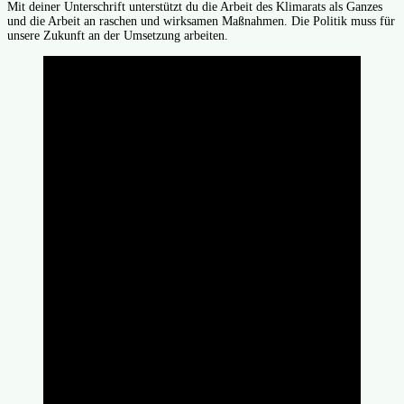
Mit deiner Unterschrift unterstützt du die Arbeit des Klimarats als Ganzes
und die Arbeit an raschen und wirksamen Maßnahmen. Die Politik muss für
unsere Zukunft an der Umsetzung arbeiten.