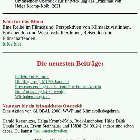
Umfassender Überblick zur Entwicklung des Erdklimas von
Helga Kromp-Kolb, 2021
Kino für das Klima
Eine Reihe im Filmcasino. Perspektiven von Klimaaktivist:innen,
Forschenden und Wissenschaftler:innen, Reisenden und
Filmschaffenden.
Infos hier
Die neuesten Beiträge:
Radeln For Future:
Die Regierung MUSS handeln
Presseaussendung der Parents For Future Austria
Nur Anpassung ist zu wenig.
Wir haben es getan.
Neutstart für ein krisensicheres Österreich
Eine Aktion von GLOBAL 2000, WWF und Klimavolksbegehren.
Harald Krassnitzer, Helga Kromb-Kolp, Rudi Anschober, Hilde Dalik,
Ursula Strauss, Erwin Steinhauer und
15838
(24.09.24) andere sind schon
dabei. Du kannst
hier unterschreiben
.