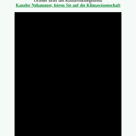
Offener Brief des Klimavolksbegehrens
Kanzler Nehammer, hören Sie auf die Klimawissenschaft