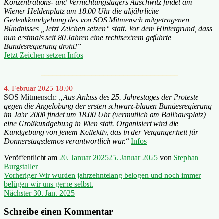
Konzentrations- und Vernichtungslagers Auschwitz findet am
Wiener Heldenplatz um 18.00 Uhr die alljährliche
Gedenkkundgebung des von SOS Mitmensch mitgetragenen
Bündnisses „Jetzt Zeichen setzen“ statt. Vor dem Hintergrund, dass
nun erstmals seit 80 Jahren eine rechtsextrem geführte
Bundesregierung droht!“
Jetzt Zeichen setzen Infos
___________________________________
4. Februar 2025 18.00
SOS Mitmensch:
„Aus Anlass des 25. Jahrestages der Proteste
gegen die Angelobung der ersten schwarz-blauen Bundesregierung
im Jahr 2000 findet um 18.00 Uhr (vermutlich am Ballhausplatz)
eine Großkundgebung in Wien statt. Organisiert wird die
Kundgebung von jenem Kollektiv, das in der Vergangenheit für
Donnerstagsdemos verantwortlich war.
“
Infos
Veröffentlicht am
20. Januar 2025
25. Januar 2025
von
Stephan
Burgstaller
Beitragsnavigation
Vorheriger
Vorheriger
Wir wurden jahrzehntelang belogen und noch immer
Beitrag:
belügen wir uns gerne selbst.
Nächster
Nächster
30. Jan. 2025
Beitrag:
Schreibe einen Kommentar