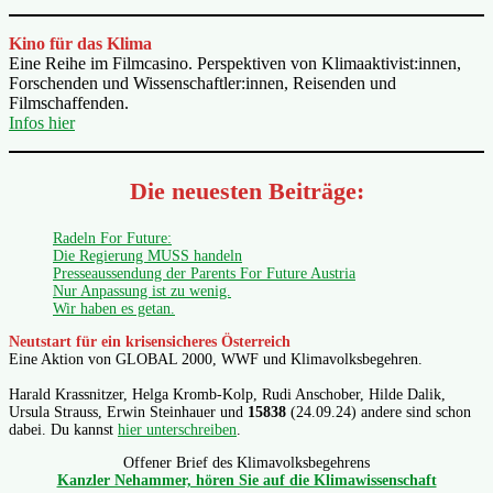
Kino für das Klima
Eine Reihe im Filmcasino. Perspektiven von Klimaaktivist:innen,
Forschenden und Wissenschaftler:innen, Reisenden und
Filmschaffenden.
Infos hier
Die neuesten Beiträge:
Radeln For Future:
Die Regierung MUSS handeln
Presseaussendung der Parents For Future Austria
Nur Anpassung ist zu wenig.
Wir haben es getan.
Neutstart für ein krisensicheres Österreich
Eine Aktion von GLOBAL 2000, WWF und Klimavolksbegehren.
Harald Krassnitzer, Helga Kromb-Kolp, Rudi Anschober, Hilde Dalik,
Ursula Strauss, Erwin Steinhauer und
15838
(24.09.24) andere sind schon
dabei. Du kannst
hier unterschreiben
.
Offener Brief des Klimavolksbegehrens
Kanzler Nehammer, hören Sie auf die Klimawissenschaft