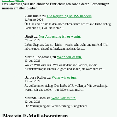
Das Amerlinghaus und ähnliche Einrichtungen sowie deren Förderungen
müssen erhalten bleiben.
klaus huhle
zu
Die Regierung MUSS handeln
1. August 2026
Öl, Gas und Kohle In den 50 er Jahren nahm der fossile Turbo richtig
Fahrt auf. Öl, Gas und Kohle…
Birgit
zu
Nur Anpassung ist zu wenig.
29. Juli 2026
Lieber Stephan, das ist - leider - wieder sehr wahr und treffend ! Ich
möchte noch darauf aufmerksam machen, dass…
Martin Lobgesang
zu
Wenn wir es tun.
13. Juli 2026
Wollen WIR wirklich? Wer wählt denn die Parteien, die die
Klimakatastrophe einfach leugnen und so tun, als wäre alles im…
Barbara Keller
zu
Wenn wir es tun.
13. Juli 2026
Ja, vollkommen richtig. Das heißt: WIR wollen ja, Wir verstehen ja,
warum wir das wollen - nur leider sitzen nicht…
Melinda Eisen
zu
Wenn wir es tun.
12. Juli 2026
Die Verleugnung der Verantwortung ist ungeheuer.
Blog via E-Mail abonnieren