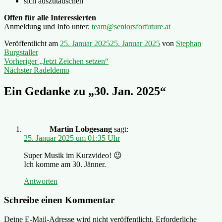
sich auszutauschen
Offen für alle Interessierten
Anmeldung und Info unter:
team@seniorsforfuture.at
Veröffentlicht am
25. Januar 2025
25. Januar 2025
von
Stephan
Burgstaller
Beitragsnavigation
Vorheriger
Vorheriger
„Jetzt Zeichen setzen“
Nächster
Beitrag:
Nächster
Radeldemo
Beitrag:
Ein Gedanke zu „
30. Jan. 2025
“
Martin Lobgesang
sagt:
25. Januar 2025 um 01:35 Uhr
Super Musik im Kurzvideo! 😉
Ich komme am 30. Jänner.
Antworten
Schreibe einen Kommentar
Deine E-Mail-Adresse wird nicht veröffentlicht.
Erforderliche