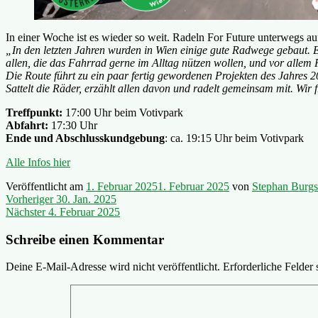
In einer Woche ist es wieder so weit. Radeln For Future unterwegs a
„In den letzten Jahren wurden in Wien einige gute Radwege gebaut. E
allen, die das Fahrrad gerne im Alltag nützen wollen, und vor allem F
Die Route führt zu ein paar fertig gewordenen Projekten des Jahres 2
Sattelt die Räder, erzählt allen davon und radelt gemeinsam mit. Wir 
Treffpunkt:
17:00 Uhr beim Votivpark
Abfahrt:
17:30 Uhr
Ende und Abschlusskundgebung
: ca. 19:15 Uhr beim Votivpark
Alle Infos hier
Veröffentlicht am
1. Februar 2025
1. Februar 2025
von
Stephan Burgst
Beitragsnavigation
Vorheriger
Vorheriger
30. Jan. 2025
Nächster
Beitrag:
Nächster
4. Februar 2025
Beitrag:
Schreibe einen Kommentar
Deine E-Mail-Adresse wird nicht veröffentlicht.
Erforderliche Felder 