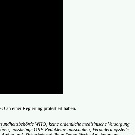
PÖ an einer Regierung protestiert haben.
tgesundheitsbehörde WHO; keine ordentliche medizinische Versorgung
tören; missliebige ORF-Redakteure ausschalten; Vernaderungsstelle
U-Außen-und -Sicherheitspolitik; außenpolitische Anlehnung an