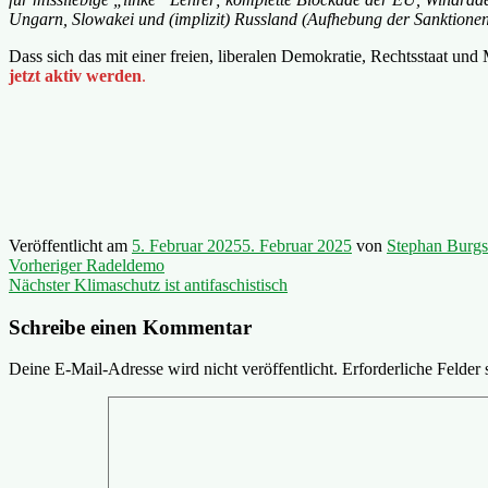
Ungarn, Slowakei und (implizit) Russland (Aufhebung der Sanktione
Dass sich das mit einer freien, liberalen Demokratie, Rechtsstaat und
jetzt aktiv werden
.
Veröffentlicht am
5. Februar 2025
5. Februar 2025
von
Stephan Burgst
Beitragsnavigation
Vorheriger
Vorheriger
Radeldemo
Nächster
Beitrag:
Nächster
Klimaschutz ist antifaschistisch
Beitrag:
Schreibe einen Kommentar
Deine E-Mail-Adresse wird nicht veröffentlicht.
Erforderliche Felder 