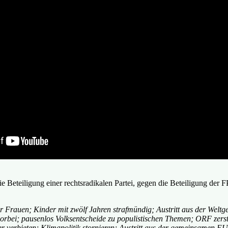
 Beteiligung einer rechtsradikalen Partei, gegen die Beteiligung der F
ür Frauen; Kinder mit zwölf Jahren strafmündig; Austritt aus der Wel
orbei; pausenlos Volksentscheide zu populistischen Themen; ORF zers
r verbieten; Klimapolitik stornieren; Austritt aus der gemeinsamen E