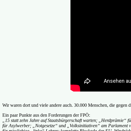
Wir waren dort und viele andere auch. 30.000 Menschen, die gegen die
Ein paar Punkte aus den Forderungen der FPÖ:
„15 statt zehn Jahre auf Staatsbürgerschaft warten; „Herdprämie“ f
für Asylwerber; „Notgesetze“ und „Volksinitiativen“ am Parlament v
für missliebige „linke“ Lehrer; komplette Blockade der EU, Windräde