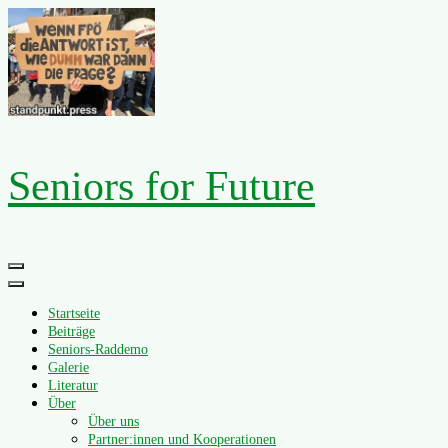
Zum
Inhalt
springen
Seniors for Future
Primäres
Menü
Startseite
Beiträge
Seniors-Raddemo
Galerie
Literatur
Über
Über uns
Partner:innen und Kooperationen