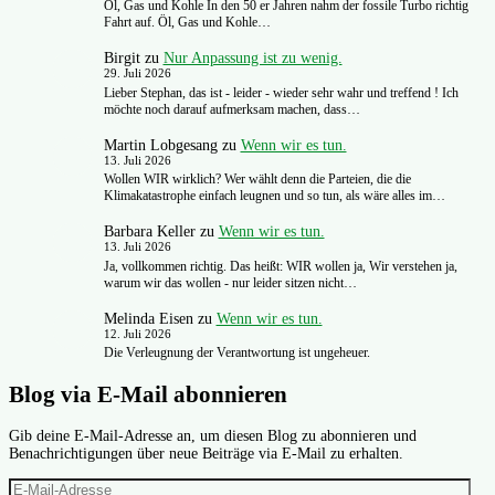
Öl, Gas und Kohle In den 50 er Jahren nahm der fossile Turbo richtig
Fahrt auf. Öl, Gas und Kohle…
Birgit
zu
Nur Anpassung ist zu wenig.
29. Juli 2026
Lieber Stephan, das ist - leider - wieder sehr wahr und treffend ! Ich
möchte noch darauf aufmerksam machen, dass…
Martin Lobgesang
zu
Wenn wir es tun.
13. Juli 2026
Wollen WIR wirklich? Wer wählt denn die Parteien, die die
Klimakatastrophe einfach leugnen und so tun, als wäre alles im…
Barbara Keller
zu
Wenn wir es tun.
13. Juli 2026
Ja, vollkommen richtig. Das heißt: WIR wollen ja, Wir verstehen ja,
warum wir das wollen - nur leider sitzen nicht…
Melinda Eisen
zu
Wenn wir es tun.
12. Juli 2026
Die Verleugnung der Verantwortung ist ungeheuer.
Blog via E-Mail abonnieren
Gib deine E-Mail-Adresse an, um diesen Blog zu abonnieren und
Benachrichtigungen über neue Beiträge via E-Mail zu erhalten.
E-