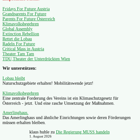
Fridays For Future Austria
Grandparents For Future
Parents For Future Österreich
Klimavolksbegehren
Global Assembly
Extinction Rebellion
Rettet die Lobau
Radeln For Future
Critical Mass in Austria
Theater Tam Tam
TDU,Theater der Unterdrückten Wien
Wir unterstützen:
Lobau bleibt
Naturschutzgebiete erhalten! Mobilitätswende jetzt!
Klimavolksbegehren
Eine zentrale Forderung des Vereins ist ein Klimaschutzgesetz für
Österreich - jetzt. Und eine rasche Umsetzung der Maßnahmen.
Amerlinghaus.
Das Amerlinghaus und ähnliche Einrichtungen sowie deren Förderungen
müssen erhalten bleiben.
klaus huhle
zu
Die Regierung MUSS handeln
1. August 2026