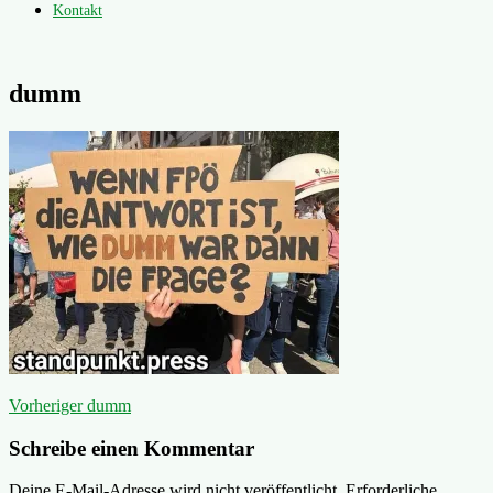
Kontakt
dumm
Beitragsnavigation
Vorheriger
Vorheriger
dumm
Beitrag:
Schreibe einen Kommentar
Deine E-Mail-Adresse wird nicht veröffentlicht.
Erforderliche