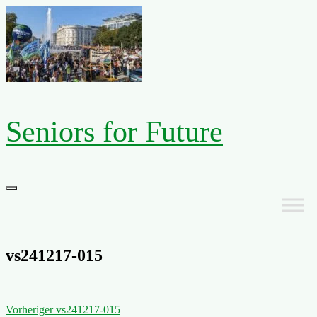
Zum
Inhalt
springen
Seniors for Future
Primäres
Menü
vs241217-015
Beitragsnavigation
Vorheriger
Vorheriger
vs241217-015