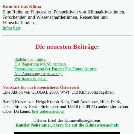
Kino für das Klima
Eine Reihe im Filmcasino. Perspektiven von Klimaaktivist:innen,
Forschenden und Wissenschaftler:innen, Reisenden und
Filmschaffenden.
Infos hier
Die neuesten Beiträge:
Radeln For Future:
Die Regierung MUSS handeln
Presseaussendung der Parents For Future Austria
Nur Anpassung ist zu wenig.
Wir haben es getan.
Neutstart für ein krisensicheres Österreich
Eine Aktion von GLOBAL 2000, WWF und Klimavolksbegehren.
Harald Krassnitzer, Helga Kromb-Kolp, Rudi Anschober, Hilde Dalik,
Ursula Strauss, Erwin Steinhauer und
15838
(24.09.24) andere sind schon
dabei. Du kannst
hier unterschreiben
.
Offener Brief des Klimavolksbegehrens
Kanzler Nehammer, hören Sie auf die Klimawissenschaft