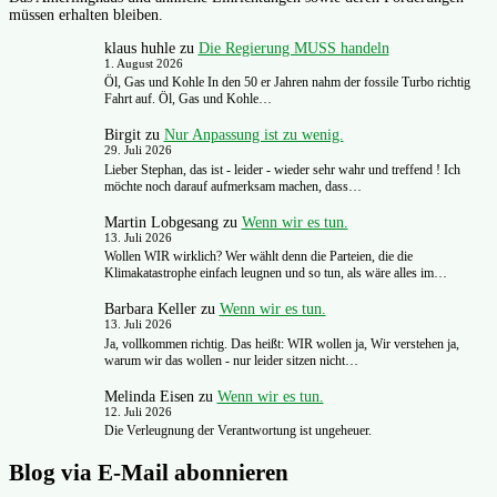
müssen erhalten bleiben.
klaus huhle
zu
Die Regierung MUSS handeln
1. August 2026
Öl, Gas und Kohle In den 50 er Jahren nahm der fossile Turbo richtig
Fahrt auf. Öl, Gas und Kohle…
Birgit
zu
Nur Anpassung ist zu wenig.
29. Juli 2026
Lieber Stephan, das ist - leider - wieder sehr wahr und treffend ! Ich
möchte noch darauf aufmerksam machen, dass…
Martin Lobgesang
zu
Wenn wir es tun.
13. Juli 2026
Wollen WIR wirklich? Wer wählt denn die Parteien, die die
Klimakatastrophe einfach leugnen und so tun, als wäre alles im…
Barbara Keller
zu
Wenn wir es tun.
13. Juli 2026
Ja, vollkommen richtig. Das heißt: WIR wollen ja, Wir verstehen ja,
warum wir das wollen - nur leider sitzen nicht…
Melinda Eisen
zu
Wenn wir es tun.
12. Juli 2026
Die Verleugnung der Verantwortung ist ungeheuer.
Blog via E-Mail abonnieren